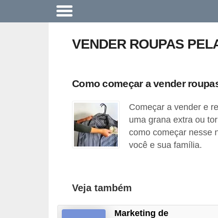
A
c
VENDER ROUPAS PELA
o
n
t
Como começar a vender roupa
e
Começar a vender e re
c
uma grana extra ou tor
e
como começar nesse n
u
você e sua família.
n
a
e
Veja também
m
p
Marketing de