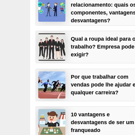
r
relacionamento: quais o
componentes, vantagens
e
desvantagens?
s
a
Qual a roupa ideal para 
B
trabalho? Empresa pode
i
exigir?
o
m
Por que trabalhar com
e
vendas pode lhe ajudar 
t
qualquer carreira?
r
i
10 vantagens e
a
desvantagens de ser um
C
franqueado