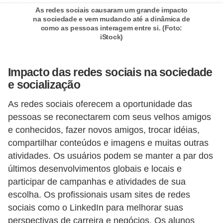
As redes sociais causaram um grande impacto
o
na sociedade e vem mudando até a dinâmica de
t
como as pessoas interagem entre si. (Foto:
iStock)
r
a
Impacto das redes sociais na sociedade
b
e socialização
a
l
As redes sociais oferecem a oportunidade das
pessoas se reconectarem com seus velhos amigos
h
e conhecidos, fazer novos amigos, trocar idéias,
i
compartilhar conteúdos e imagens e muitas outras
s
atividades. Os usuários podem se manter a par dos
t
últimos desenvolvimentos globais e locais e
a
participar de campanhas e atividades de sua
e
escolha. Os profissionais usam sites de redes
M
sociais como o LinkedIn para melhorar suas
perspectivas de carreira e negócios. Os alunos
T