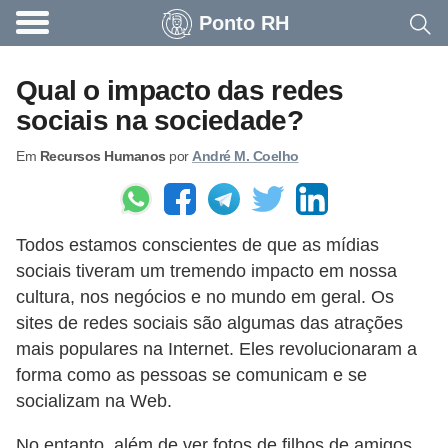
Ponto RH
A
c
Qual o impacto das redes
o
sociais na sociedade?
n
Em
Recursos Humanos
por
André M. Coelho
t
e
c
Todos estamos conscientes de que as mídias
e
sociais tiveram um tremendo impacto em nossa
u
cultura, nos negócios e no mundo em geral. Os
n
sites de redes sociais são algumas das atrações
a
mais populares na Internet. Eles revolucionaram a
e
forma como as pessoas se comunicam e se
socializam na Web.
m
p
No entanto, além de ver fotos de filhos de amigos