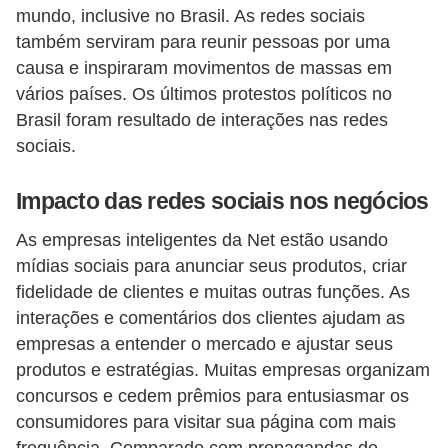
mundo, inclusive no Brasil. As redes sociais
s
também serviram para reunir pessoas por uma
o
causa e inspiraram movimentos de massas em
E
vários países. Os últimos protestos políticos no
m
Brasil foram resultado de interações nas redes
sociais.
p
r
Impacto das redes sociais nos negócios
e
As empresas inteligentes da Net estão usando
e
mídias sociais para anunciar seus produtos, criar
n
fidelidade de clientes e muitas outras funções. As
d
interações e comentários dos clientes ajudam as
e
empresas a entender o mercado e ajustar seus
d
produtos e estratégias. Muitas empresas organizam
o
concursos e cedem prêmios para entusiasmar os
r
consumidores para visitar sua página com mais
frequência. Comparado com propagandas de