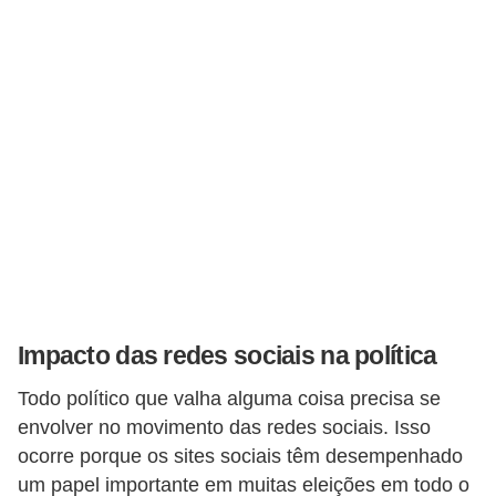
s
C
o
n
t
r
o
l
e
d
e
Impacto das redes sociais na política
a
Todo político que valha alguma coisa precisa se
c
envolver no movimento das redes sociais. Isso
e
ocorre porque os sites sociais têm desempenhado
s
um papel importante em muitas eleições em todo o