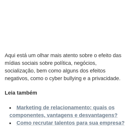
o
n
c
u
r
s
o
Aqui está um olhar mais atento sobre o efeito das
mídias sociais sobre política, negócios,
s
socialização, bem como alguns dos efeitos
P
negativos, como o cyber bullying e a privacidade.
ú
b
Leia também
l
Marketing de relacionamento: quais os
i
componentes, vantagens e desvantagens?
c
Como recrutar talentos para sua empresa?
o