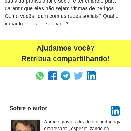
sua vida profissional e social e ter cuidado para
d
garantir que eles não sejam vítimas de perigos.
Como vocês lidam com as redes sociais? Qual o
e
impacto delas na sua vida?
c
o
n
Ajudamos você?
t
Retribua compartilhando!
r
o
l
e
d
e
Sobre o autor
p
o
André é pós-graduado em pedagogia
empresarial, especializando na