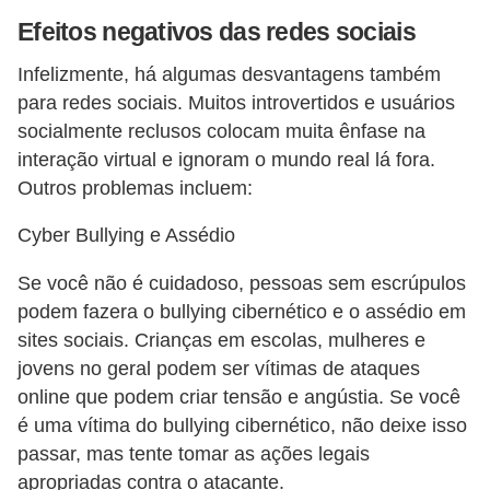
a
Efeitos negativos das redes sociais
b
Infelizmente, há algumas desvantagens também
a
para redes sociais. Muitos introvertidos e usuários
l
socialmente reclusos colocam muita ênfase na
h
interação virtual e ignoram o mundo real lá fora.
o
Outros problemas incluem:
P
Cyber ​​Bullying e Assédio
o
Se você não é cuidadoso, pessoas sem escrúpulos
r
podem fazera o bullying cibernético e o assédio em
t
sites sociais. Crianças em escolas, mulheres e
a
jovens no geral podem ser vítimas de ataques
r
online que podem criar tensão e angústia. Se você
i
é uma vítima do bullying cibernético, não deixe isso
a
passar, mas tente tomar as ações legais
1
apropriadas contra o atacante.