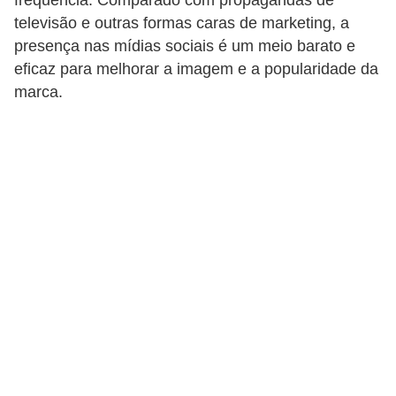
e
televisão e outras formas caras de marketing, a
a
presença nas mídias sociais é um meio barato e
u
eficaz para melhorar a imagem e a popularidade da
t
marca.
ô
n
o
m
o
!
M
E
I
e
M