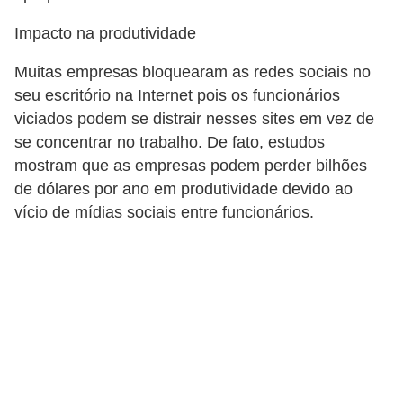
5
Impacto na produtividade
1
Muitas empresas bloquearam as redes sociais no
0
seu escritório na Internet pois os funcionários
M
viciados podem se distrair nesses sites em vez de
T
se concentrar no trabalho. De fato, estudos
E
mostram que as empresas podem perder bilhões
de dólares por ano em produtividade devido ao
R
vício de mídias sociais entre funcionários.
e
c
u
r
s
o
s