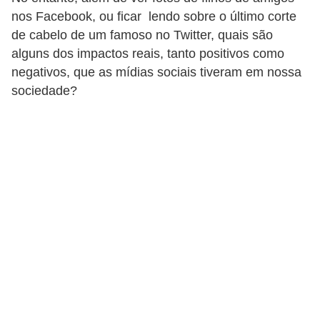
r
nos Facebook, ou ficar lendo sobre o último corte
e
de cabelo de um famoso no Twitter, quais são
s
alguns dos impactos reais, tanto positivos como
negativos, que as mídias sociais tiveram em nossa
a
sociedade?
B
i
o
m
e
t
r
i
a
C