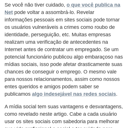
d
Se você não tiver cuidado,
o que você publica na
Net
pode voltar a assombrá-lo. Revelar
e
informações pessoais em sites sociais pode tornar
p
os usuários vulneráveis ​​a crimes como roubo de
o
identidade, perseguição, etc. Muitas empresas
n
realizam uma verificação de antecedentes na
t
Internet antes de contratar um empregado. Se um
o
potencial funcionário publicou algo embaraçoso nas
mídias sociais, isso pode afetar drasticamente suas
S
chances de conseguir o emprego. O mesmo vale
o
para nossos relacionamentos, assim como nossos
f
entes queridos e amigos podem saber se
t
publicamos
algo indesejável nas redes sociais
.
w
A mídia social tem suas vantagens e desvantagens,
a
como revelado neste artigo. Cabe a cada usuário
r
usar os sites sociais com sabedoria para melhorar
e