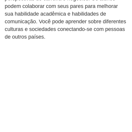
podem colaborar com seus pares para melhorar
E
sua habilidade acadêmica e habilidades de
M
comunicação. Você pode aprender sobre diferentes
o
culturas e sociedades conectando-se com pessoas
de outros países.
t
i
v
a
ç
ã
o
n
o
t
r