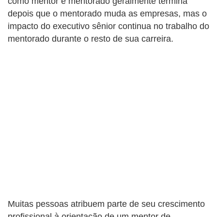
como mentor e mentorado geralmente termina
5
depois que o mentorado muda as empresas, mas o
1
impacto do executivo sênior continua no trabalho do
mentorado durante o resto de sua carreira.
0
M
T
E
R
e
c
u
r
s
o
Muitas pessoas atribuem parte de seu crescimento
s
profissional à orientação de um mentor de