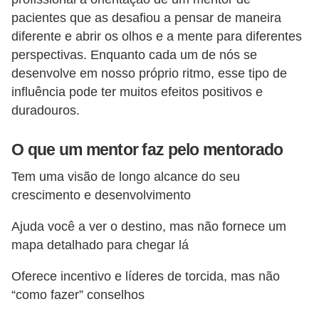
H
pacientes que as desafiou a pensar de maneira
u
diferente e abrir os olhos e a mente para diferentes
m
perspectivas. Enquanto cada um de nós se
a
desenvolve em nosso próprio ritmo, esse tipo de
n
influência pode ter muitos efeitos positivos e
o
duradouros.
s
O que um mentor faz pelo mentorado
R
Tem uma visão de longo alcance do seu
e
crescimento e desenvolvimento
l
ó
Ajuda você a ver o destino, mas não fornece um
g
mapa detalhado para chegar lá
i
Oferece incentivo e líderes de torcida, mas não
o
“como fazer” conselhos
s