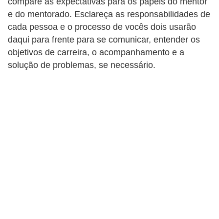
compare as expectativas para os papéis do mentor
d
e do mentorado. Esclareça as responsabilidades de
cada pessoa e o processo de vocês dois usarão
e
daqui para frente para se comunicar, entender os
c
objetivos de carreira, o acompanhamento e a
o
solução de problemas, se necessário.
n
t
r
o
l
e
d
e
p
o