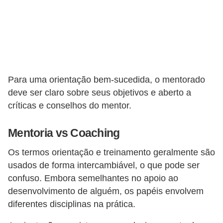
s
C
o
n
t
Para uma orientação bem-sucedida, o mentorado
r
deve ser claro sobre seus objetivos e aberto a
o
críticas e conselhos do mentor.
l
e
Mentoria vs Coaching
d
Os termos orientação e treinamento geralmente são
e
usados de forma intercambiável, o que pode ser
a
confuso. Embora semelhantes no apoio ao
c
desenvolvimento de alguém, os papéis envolvem
e
diferentes disciplinas na prática.
s