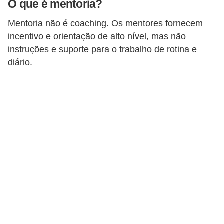
O que é mentoria?
r
e
Mentoria não é coaching. Os mentores fornecem
incentivo e orientação de alto nível, mas não
s
instruções e suporte para o trabalho de rotina e
a
diário.
B
i
o
m
e
t
r
i
a
C