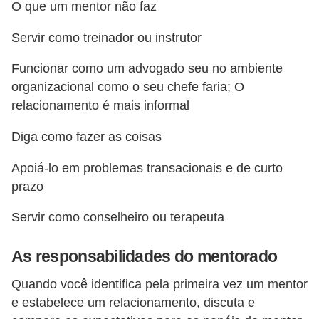
O que um mentor não faz
d
e
Servir como treinador ou instrutor
p
Funcionar como um advogado seu no ambiente
o
organizacional como o seu chefe faria; O
n
relacionamento é mais informal
t
Diga como fazer as coisas
o
Apoiá-lo em problemas transacionais e de curto
S
prazo
o
f
Servir como conselheiro ou terapeuta
t
w
As responsabilidades do mentorado
a
Quando você identifica pela primeira vez um mentor
r
e estabelece um relacionamento, discuta e
e