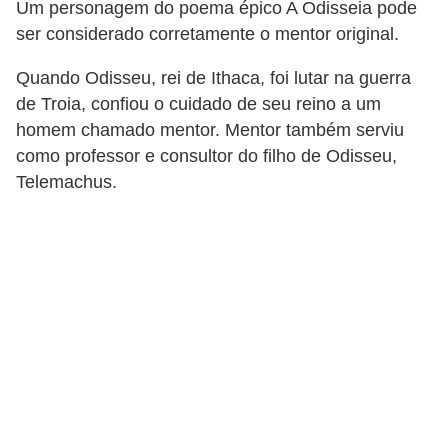
Um personagem do poema épico A Odisseia pode
o
ser considerado corretamente o mentor original.
t
Quando Odisseu, rei de Ithaca, foi lutar na guerra
r
de Troia, confiou o cuidado de seu reino a um
a
homem chamado mentor. Mentor também serviu
b
como professor e consultor do filho de Odisseu,
a
Telemachus.
l
h
i
s
t
a
e
M
T