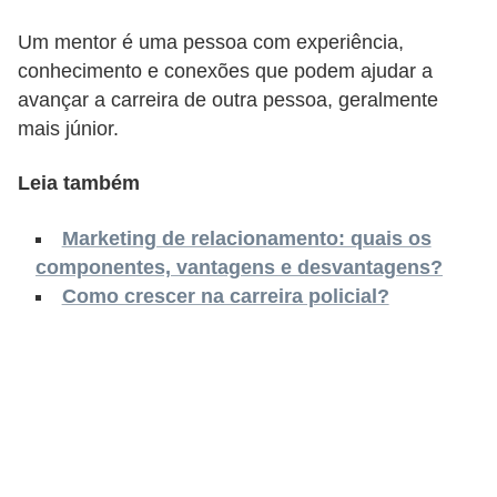
o
n
Um mentor é uma pessoa com experiência,
conhecimento e conexões que podem ajudar a
c
avançar a carreira de outra pessoa, geralmente
u
mais júnior.
r
s
Leia também
o
Marketing de relacionamento: quais os
s
componentes, vantagens e desvantagens?
P
Como crescer na carreira policial?
ú
b
l
i
c
o