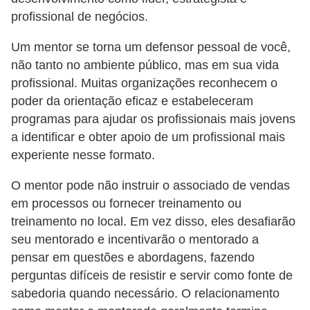
a
profissional de negócios.
b
Um mentor se torna um defensor pessoal de você,
a
não tanto no ambiente público, mas em sua vida
l
profissional. Muitas organizações reconhecem o
h
poder da orientação eficaz e estabeleceram
o
programas para ajudar os profissionais mais jovens
a identificar e obter apoio de um profissional mais
P
experiente nesse formato.
o
r
O mentor pode não instruir o associado de vendas
t
em processos ou fornecer treinamento ou
a
treinamento no local. Em vez disso, eles desafiarão
seu mentorado e incentivarão o mentorado a
r
pensar em questões e abordagens, fazendo
i
perguntas difíceis de resistir e servir como fonte de
a
sabedoria quando necessário. O relacionamento
1