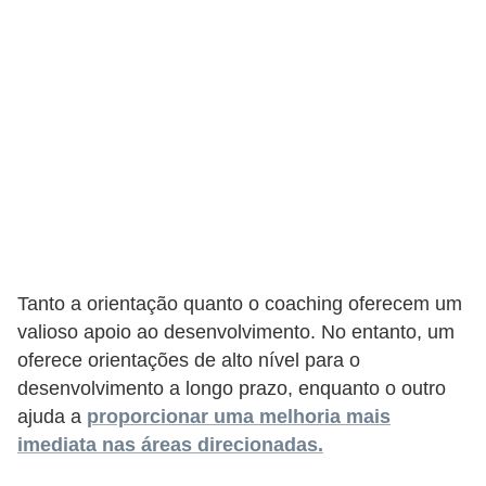
e
a
u
t
ô
n
o
m
o
!
Tanto a orientação quanto o coaching oferecem um
M
valioso apoio ao desenvolvimento. No entanto, um
E
oferece orientações de alto nível para o
desenvolvimento a longo prazo, enquanto o outro
I
ajuda a
proporcionar uma melhoria mais
e
imediata nas áreas direcionadas.
M