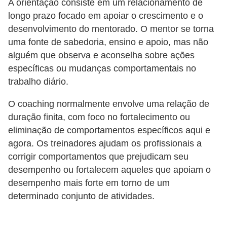
A orientação consiste em um relacionamento de
s
longo prazo focado em apoiar o crescimento e o
o
desenvolvimento do mentorado. O mentor se torna
uma fonte de sabedoria, ensino e apoio, mas não
E
alguém que observa e aconselha sobre ações
m
específicas ou mudanças comportamentais no
p
trabalho diário.
r
O coaching normalmente envolve uma relação de
e
duração finita, com foco no fortalecimento ou
e
eliminação de comportamentos específicos aqui e
n
agora. Os treinadores ajudam os profissionais a
d
corrigir comportamentos que prejudicam seu
e
desempenho ou fortalecem aqueles que apoiam o
d
desempenho mais forte em torno de um
determinado conjunto de atividades.
o
r