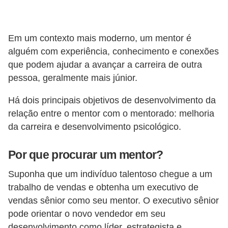
E
M
Em um contexto mais moderno, um mentor é
o
alguém com experiência, conhecimento e conexões
que podem ajudar a avançar a carreira de outra
t
pessoa, geralmente mais júnior.
i
v
Há dois principais objetivos de desenvolvimento da
a
relação entre o mentor com o mentorado: melhoria
ç
da carreira e desenvolvimento psicológico.
ã
Por que procurar um mentor?
o
n
Suponha que um indivíduo talentoso chegue a um
o
trabalho de vendas e obtenha um executivo de
vendas sênior como seu mentor. O executivo sênior
t
pode orientar o novo vendedor em seu
r
desenvolvimento como líder, estrategista e