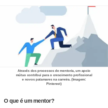
E
!
F
G
T
S
L
e
g
i
Através dos processos de mentoria, um apoio
mútuo contribui para o crescimento profissional
s
e novos patamares na carreira. (Imagem:
Pinterest)
l
a
ç
O que é um mentor?
ã