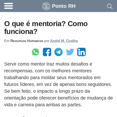
Ponto RH
A
c
O que é mentoria? Como
o
funciona?
n
Em
Recursos Humanos
por
André M. Coelho
t
e
c
Servir como mentor traz muitos desafios e
e
recompensas, com os melhores mentores
u
trabalhando para moldar seus mentorados em
n
futuros líderes, em vez de apenas bons seguidores.
a
Se bem feito, o impacto a longo prazo da
e
orientação pode oferecer benefícios de mudança de
vida e carreira para ambas as partes.
m
p