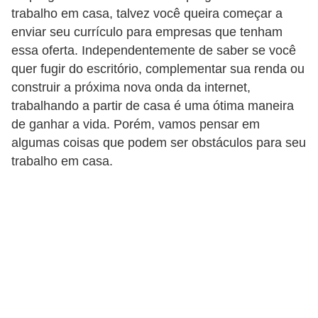
trabalho em casa, talvez você queira começar a
d
enviar seu currículo para empresas que tenham
e
essa oferta. Independentemente de saber se você
c
quer fugir do escritório, complementar sua renda ou
o
construir a próxima nova onda da internet,
n
trabalhando a partir de casa é uma ótima maneira
de ganhar a vida. Porém, vamos pensar em
t
algumas coisas que podem ser obstáculos para seu
r
trabalho em casa.
o
l
e
d
e
p
o