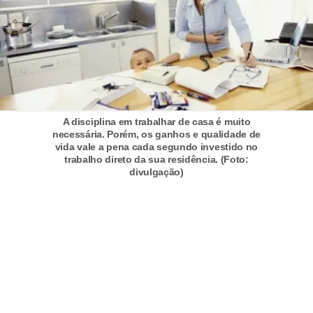
5
1
0
M
T
E
A disciplina em trabalhar de casa é muito
necessária. Porém, os ganhos e qualidade de
R
vida vale a pena cada segundo investido no
trabalho direto da sua residência. (Foto:
e
divulgação)
c
u
r
s
o
s