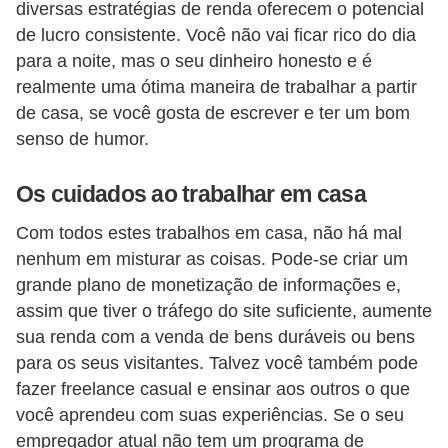
diversas estratégias de renda oferecem o potencial
d
de lucro consistente. Você não vai ficar rico do dia
e
para a noite, mas o seu dinheiro honesto e é
p
realmente uma ótima maneira de trabalhar a partir
o
de casa, se você gosta de escrever e ter um bom
n
senso de humor.
t
Os cuidados ao trabalhar em casa
o
Com todos estes trabalhos em casa, não há mal
S
nenhum em misturar as coisas. Pode-se criar um
o
grande plano de monetização de informações e,
f
assim que tiver o tráfego do site suficiente, aumente
t
sua renda com a venda de bens duráveis ​​ou bens
w
para os seus visitantes. Talvez você também pode
a
fazer freelance casual e ensinar aos outros o que
você aprendeu com suas experiências. Se o seu
r
empregador atual não tem um programa de
e