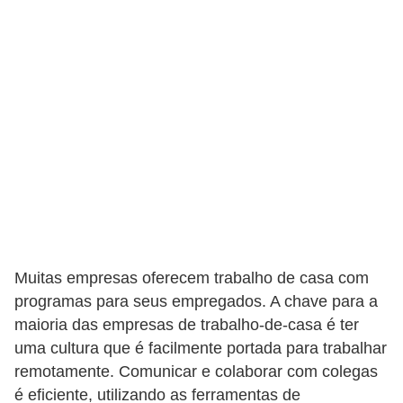
s
C
o
n
t
r
o
l
e
d
Muitas empresas oferecem trabalho de casa com
e
programas para seus empregados. A chave para a
a
maioria das empresas de trabalho-de-casa é ter
c
uma cultura que é facilmente portada para trabalhar
e
remotamente. Comunicar e colaborar com colegas
s
é eficiente, utilizando as ferramentas de