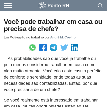
Ponto RH
A
c
Você pode trabalhar em casa ou
o
precisa de chefe?
n
Em
Motivação no trabalho
por
André M. Coelho
t
e
c
As probabilidades são que você já trabalhe ou
e
pelo menos considerou trabalhar em casa como
u
algo muito atraente. Você criou este casulo perfeito
n
de conforto e serenidade, onde todas as suas
a
necessidades são contabilizadas. Então, por que
e
você precisaria de um chefe?
m
Se você realmente está interessado em trabalhar
p
em casa, muitas oportunidades estão ao seu