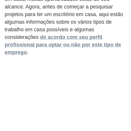
r
alcance. Agora, antes de começar a pesquisar
e
projetos para ter um escritório em casa, aqui estão
s
algumas informações sobre os vários tipos de
trabalho em casa possíveis e algumas
a
considerações
de acordo com seu perfil
B
profissional para optar ou não por este tipo de
i
emprego
.
o
m
e
t
r
i
a
C