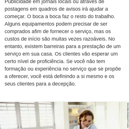
Publicidade em jornais locais ou através de
a
postagens em quadros de avisos irá ajudar a
b
começar. O boca a boca faz o resto do trabalho.
a
Alguns equipamentos podem precisar de ser
l
comprados afim de fornecer o serviço, mas os
h
custos de início são muitas vezes razoáveis. No
o
entanto, existem barreiras para a prestação de um
serviço em sua casa. Os clientes vão esperar um
P
certo nível de proficiência. Se você não tem
o
formação ou experiência no serviço que se propõe
r
a oferecer, você está definindo a si mesmo e os
t
seus clientes para a decepção.
a
r
i
a
1