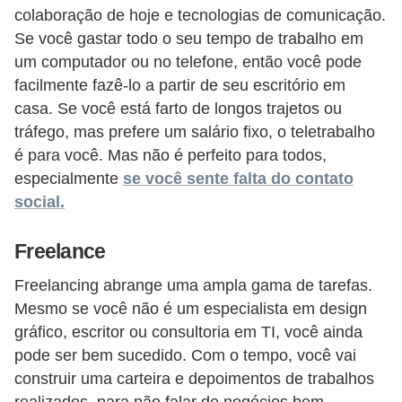
colaboração de hoje e tecnologias de comunicação.
s
Se você gastar todo o seu tempo de trabalho em
o
um computador ou no telefone, então você pode
E
facilmente fazê-lo a partir de seu escritório em
m
casa. Se você está farto de longos trajetos ou
tráfego, mas prefere um salário fixo, o teletrabalho
p
é para você. Mas não é perfeito para todos,
r
especialmente
se você sente falta do contato
e
social.
e
n
Freelance
d
Freelancing abrange uma ampla gama de tarefas.
e
Mesmo se você não é um especialista em design
d
gráfico, escritor ou consultoria em TI, você ainda
o
pode ser bem sucedido. Com o tempo, você vai
r
construir uma carteira e depoimentos de trabalhos