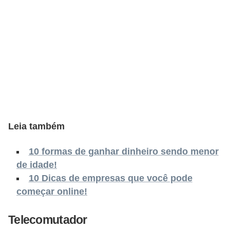
o
n
c
u
r
s
o
s
P
Leia também
ú
10 formas de ganhar dinheiro sendo menor
b
de idade!
l
10 Dicas de empresas que você pode
i
começar online!
c
Telecomutador
o