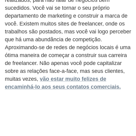
realizados, para não falar de negócios bem
e
sucedidos. Você vai se tornar o seu próprio
a
departamento de marketing e construir a marca de
u
você. Existem muitos sites de freelancer, onde os
t
trabalhos são postados, mas você vai logo perceber
ô
que há uma abundância de competição.
n
Aproximando-se de redes de negócios locais é uma
o
ótima maneira de começar a construir sua carreira
de freelancer. Não apenas você pode capitalizar
m
sobre as relações face-a-face, mas seus clientes,
o
muitas vezes,
vão estar muito felizes de
!
encaminhá-lo aos seus contatos comerciais.
M
E
I
e
M