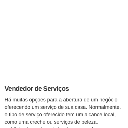
E
M
o
t
i
v
a
ç
ã
Vendedor de Serviços
o
n
Há muitas opções para a abertura de um negócio
o
oferecendo um serviço de sua casa. Normalmente,
t
o tipo de serviço oferecido tem um alcance local,
como uma creche ou serviços de beleza.
r