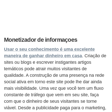
H
u
m
a
n
o
Monetizador de informaçoes
s
Usar o seu conhecimento é uma excelente
maneira de ganhar dinheiro em casa
. Criação de
R
sites ou blogs e escrever instigantes artigos
e
temáticos pode atrair muitos visitantes de
l
qualidade. A construção de uma presença na rede
ó
social ativa em torno este site pode lhe dar ainda
g
mais visibilidade. Uma vez que você tem um fluxo
i
constante de tráfego que vem em seu site, faça
o
com que o dinheiro de seus visitantes se torne
viável. Desde a publicidade paga para o marketing,
s