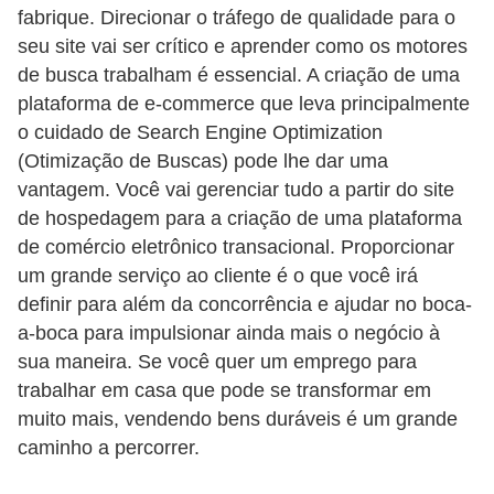
fabrique. Direcionar o tráfego de qualidade para o
o
seu site vai ser crítico e aprender como os motores
t
de busca trabalham é essencial. A criação de uma
r
plataforma de e-commerce que leva principalmente
a
o cuidado de Search Engine Optimization
(Otimização de Buscas) pode lhe dar uma
b
vantagem. Você vai gerenciar tudo a partir do site
a
de hospedagem para a criação de uma plataforma
l
de comércio eletrônico transacional. Proporcionar
h
um grande serviço ao cliente é o que você irá
i
definir para além da concorrência e ajudar no boca-
s
a-boca para impulsionar ainda mais o negócio à
t
sua maneira. Se você quer um emprego para
trabalhar em casa que pode se transformar em
a
muito mais, vendendo bens duráveis ​​é um grande
e
caminho a percorrer.
M
T