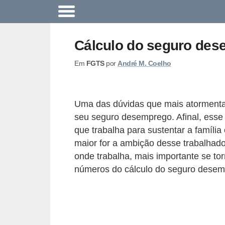
A
c
Cálculo do seguro des
o
Em
FGTS
por
André M. Coelho
n
t
e
Uma das dúvidas que mais atormentam
c
seu seguro desemprego. Afinal, esse
e
que trabalha para sustentar a famíli
u
maior for a ambição desse trabalha
onde trabalha, mais importante se to
n
números do cálculo do seguro desem
a
e
m
p