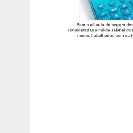
s
C
o
Para o cálculo do seguro de
consideradas a média salarial do
n
meses trabalhados com cartei
t
r
o
l
e
d
e
a
c
e
s