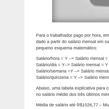
e
a
u
t
ô
Para o trabalhador pago por hora, 
n
dado a partir do salário mensal em su
o
pequeno esquema matemático:
m
Salário/hora = Y –> Salário mensal =
o
Salário/dia = Y–> Salário mensal = Y
!
Salário/semana =Y –> Salário mensal
M
Salário/quinzena = Y –> Salário mens
E
I
Abaixo, uma tabela explicativa para
no salário médio dos três últimos mes
e
M
Média de salário até R$1026,77 – Mult