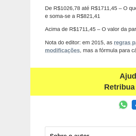
E
De R$1026,78 até R$1711,45 – O que
!
e soma-se a R$821,41
F
Acima de R$1711,45 – O valor da par
G
T
Nota do editor: em 2015, as
regras 
S
modificações
, mas a fórmula para c
L
e
Aju
g
Retribua
i
s
l
a
ç
ã
Sobre o autor