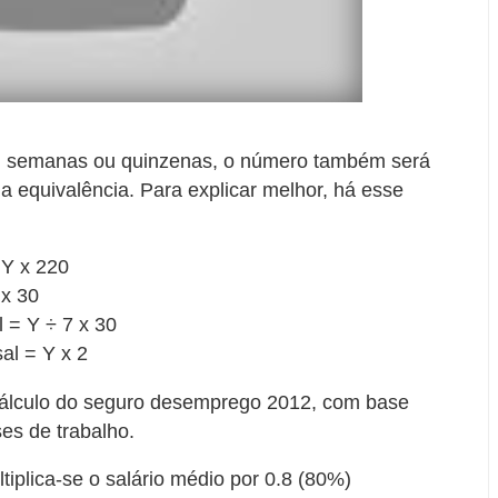
em semanas ou quinzenas, o número também será
a equivalência. Para explicar melhor, há esse
 Y x 220
 x 30
 = Y ÷ 7 x 30
al = Y x 2
 cálculo do seguro desemprego 2012, com base
es de trabalho.
iplica-se o salário médio por 0.8 (80%)