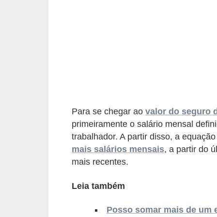
r
e
s
a
B
i
o
Para se chegar ao
valor do seguro
m
primeiramente o salário mensal defin
e
trabalhador. A partir disso, a equaçã
t
mais salários mensais
, a partir do 
r
mais recentes.
i
a
Leia também
C
Posso somar mais de um 