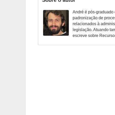
o
André é pós-graduado 
t
padronização de proce
r
relacionados à admini
a
legislação. Atuando t
escreve sobre Recurs
b
a
l
h
i
s
t
a
e
M
T