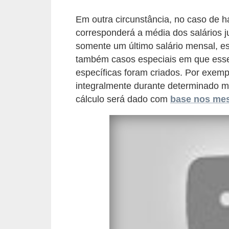
s
Em outra circunstância, no caso de h
o
corresponderá a média dos salários 
E
somente um último salário mensal, e
também casos especiais em que esse c
m
específicas foram criados. Por exemp
p
integralmente durante determinado m
r
cálculo será dado com
base nos mese
e
e
n
d
e
d
o
r