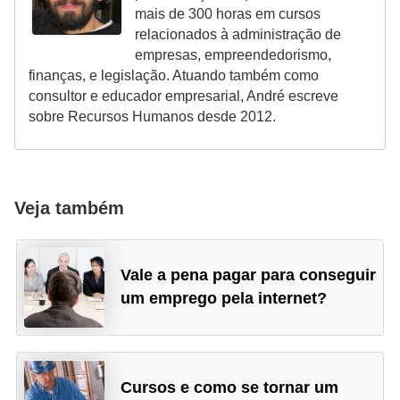
d
mais de 300 horas em cursos
relacionados à administração de
e
empresas, empreendedorismo,
p
finanças, e legislação. Atuando também como
o
consultor e educador empresarial, André escreve
sobre Recursos Humanos desde 2012.
n
t
o
Veja também
S
o
f
Vale a pena pagar para conseguir
t
um emprego pela internet?
w
a
r
Cursos e como se tornar um
e