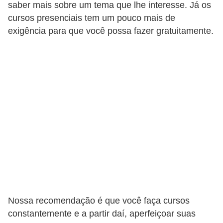
saber mais sobre um tema que lhe interesse. Já os
5
cursos presenciais tem um pouco mais de
1
exigência para que você possa fazer gratuitamente.
0
M
T
E
R
e
c
u
r
s
o
Nossa recomendação é que você faça cursos
s
constantemente e a partir daí, aperfeiçoar suas