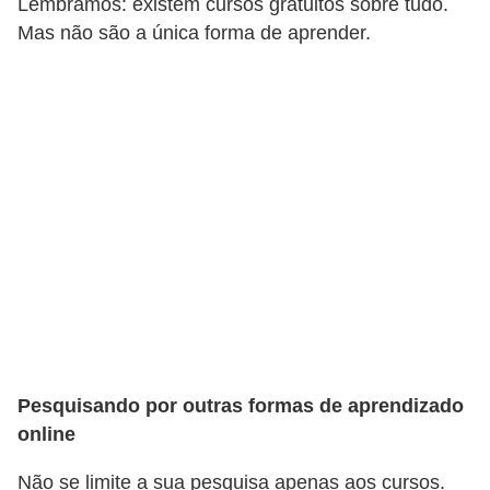
e
Lembramos: existem cursos gratuitos sobre tudo.
Mas não são a única forma de aprender.
a
u
t
ô
n
o
m
o
!
M
E
I
Pesquisando por outras formas de aprendizado
e
online
M
Não se limite a sua pesquisa apenas aos cursos.