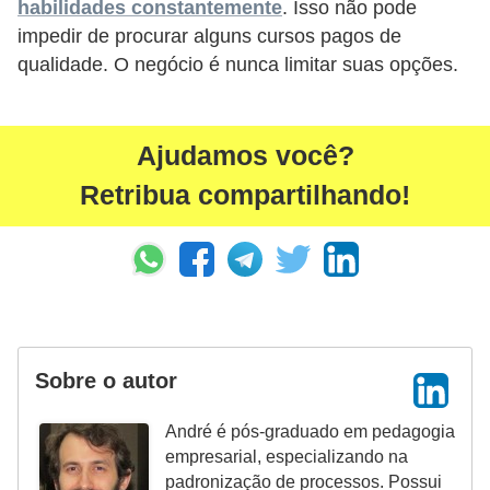
H
habilidades constantemente
. Isso não pode
impedir de procurar alguns cursos pagos de
u
qualidade. O negócio é nunca limitar suas opções.
m
a
n
Ajudamos você?
o
Retribua compartilhando!
s
R
e
l
ó
g
Sobre o autor
i
André é pós-graduado em pedagogia
o
empresarial, especializando na
s
padronização de processos. Possui