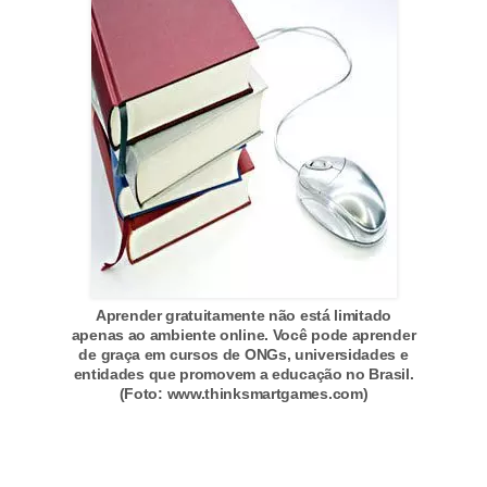
o
t
r
a
b
a
l
h
i
Aprender gratuitamente não está limitado
s
apenas ao ambiente online. Você pode aprender
t
de graça em cursos de ONGs, universidades e
entidades que promovem a educação no Brasil.
a
(Foto: www.thinksmartgames.com)
e
M
T