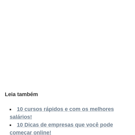
s
C
o
n
t
r
o
l
e
d
Leia também
e
a
10 cursos rápidos e com os melhores
c
salários!
e
10 Dicas de empresas que você pode
s
começar online!