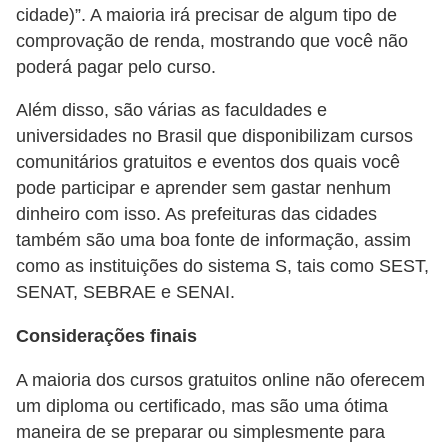
a
cidade)”. A maioria irá precisar de algum tipo de
b
comprovação de renda, mostrando que você não
poderá pagar pelo curso.
a
l
Além disso, são várias as faculdades e
h
universidades no Brasil que disponibilizam cursos
o
comunitários gratuitos e eventos dos quais você
pode participar e aprender sem gastar nenhum
P
dinheiro com isso. As prefeituras das cidades
o
também são uma boa fonte de informação, assim
r
como as instituições do sistema S, tais como SEST,
t
SENAT, SEBRAE e SENAI.
a
Considerações finais
r
i
A maioria dos cursos gratuitos online não oferecem
um diploma ou certificado, mas são uma ótima
a
maneira de se preparar ou simplesmente para
1