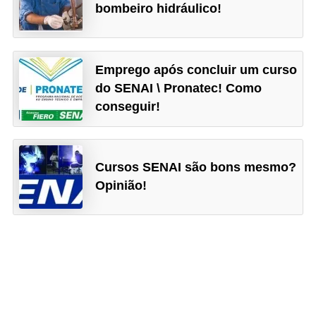
bombeiro hidráulico!
d
e
c
Emprego após concluir um curso
o
do SENAI \ Pronatec! Como
n
conseguir!
t
r
Cursos SENAI são bons mesmo?
o
Opinião!
l
e
d
e
p
o