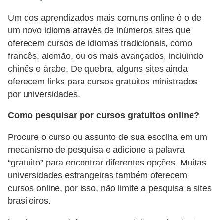
s
Um dos aprendizados mais comuns online é o de
o
um novo idioma através de inúmeros sites que
oferecem cursos de idiomas tradicionais, como
E
francês, alemão, ou os mais avançados, incluindo
m
chinês e árabe. De quebra, alguns sites ainda
p
oferecem links para cursos gratuitos ministrados
r
por universidades.
e
Como pesquisar por cursos gratuitos online?
e
n
Procure o curso ou assunto de sua escolha em um
d
mecanismo de pesquisa e adicione a palavra
e
“gratuito” para encontrar diferentes opções. Muitas
universidades estrangeiras também oferecem
d
cursos online, por isso, não limite a pesquisa a sites
o
brasileiros.
r