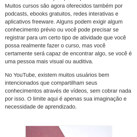
E
Muitos cursos são agora oferecidos também por
!
podcasts, ebooks gratuitos, redes interativas e
aplicativos freeware. Alguns podem exigir algum
F
conhecimento prévio ou você pode precisar se
G
registrar para um certo tipo de atividade que você
T
possa realmente fazer o curso, mas você
S
certamente será capaz de encontrar algo, se você é
uma pessoa mais visual ou auditiva.
L
e
No YouTube, existem muitos usuários bem
g
intencionados que compartilham seus
i
conhecimentos através de vídeos, sem cobrar nada
por isso. O limite aqui é apenas sua imaginação e
s
necessidade de aprendizado.
l
a
ç
ã