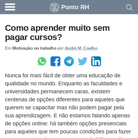
Ponto RH
A
c
Como aprender muito sem
o
pagar cursos?
n
Em
Motivação no trabalho
por
André M. Coelho
t
e
c
Nunca foi mais fácil de obter uma educação de
e
qualidade no mundo. Enquanto as faculdades e
u
universidades permanecem caras, existem
n
centenas de opções diferentes para aqueles que
a
querem se capacitar mas não podem pagar pela
e
sua aprendizagem. E não estamos falando apenas
de opções online: há também opções presenciais
m
para aqueles que tem poucas condições para fazer
p