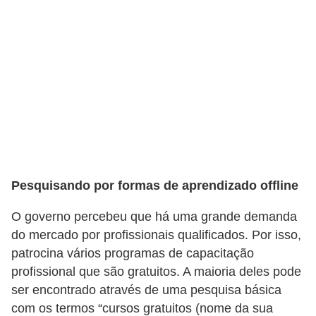
E
M
o
t
i
v
a
ç
Pesquisando por formas de aprendizado offline
ã
O governo percebeu que há uma grande demanda
o
do mercado por profissionais qualificados. Por isso,
n
patrocina vários programas de capacitação
o
profissional que são gratuitos. A maioria deles pode
t
ser encontrado através de uma pesquisa básica
r
com os termos “cursos gratuitos (nome da sua