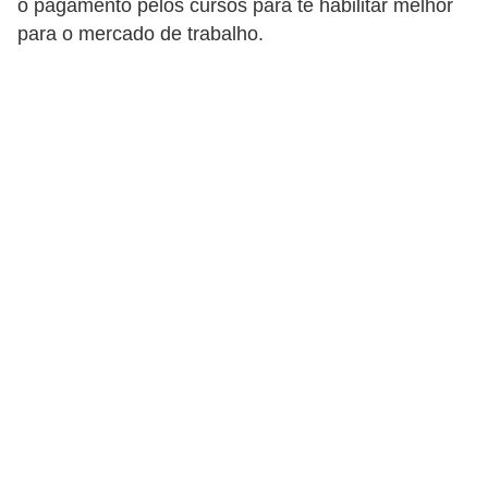
o pagamento pelos cursos para te habilitar melhor
r
para o mercado de trabalho.
e
s
a
B
i
o
m
e
t
r
i
a
C