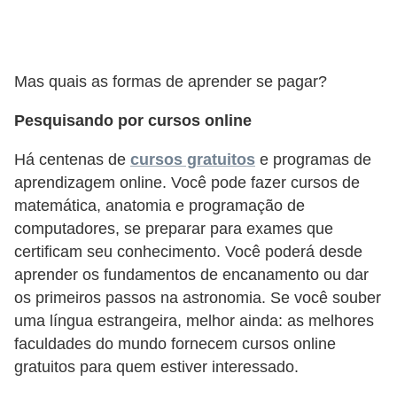
o
n
c
Mas quais as formas de aprender se pagar?
u
r
Pesquisando por cursos online
s
Há centenas de
cursos gratuitos
e programas de
o
aprendizagem online. Você pode fazer cursos de
s
matemática, anatomia e programação de
P
computadores, se preparar para exames que
ú
certificam seu conhecimento. Você poderá desde
b
aprender os fundamentos de encanamento ou dar
os primeiros passos na astronomia. Se você souber
l
uma língua estrangeira, melhor ainda: as melhores
i
faculdades do mundo fornecem cursos online
c
gratuitos para quem estiver interessado.
o