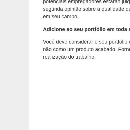
E
potenciais empregadores estarão ju
segunda opinião sobre a qualidade de
!
em seu campo.
F
Adicione ao seu portfólio em toda 
G
T
Você deve considerar o seu portfóli
S
não como um produto acabado. Forn
realização do trabalho.
L
e
g
i
s
l
a
ç
ã