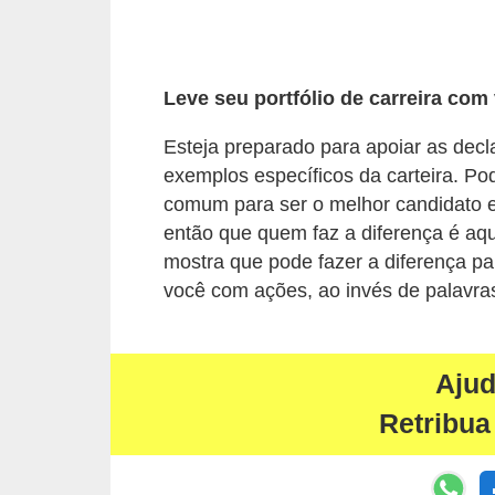
o
t
r
Leve seu portfólio de carreira com
a
Esteja preparado para apoiar as de
b
exemplos específicos da carteira. P
a
comum para ser o melhor candidato
l
então que quem faz a diferença é aqu
h
mostra que pode fazer a diferença par
você com ações, ao invés de palavra
i
s
t
Aju
a
Retribua
e
M
T