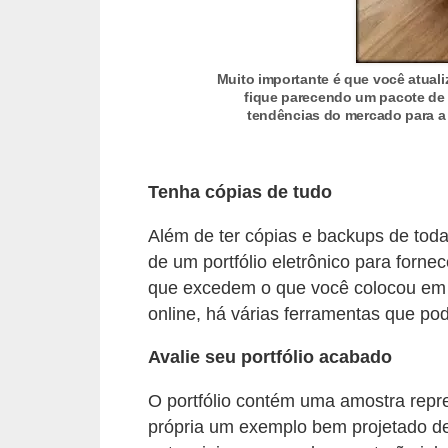
e
a
u
Muito importante é que você atuali
t
fique parecendo um pacote de 
tendências do mercado para a 
ô
n
o
Tenha cópias de tudo
m
Além de ter cópias e backups de tod
o
de um portfólio eletrônico para forne
!
que excedem o que você colocou em s
M
online, há várias ferramentas que pod
E
Avalie seu portfólio acabado
I
e
O portfólio contém uma amostra repr
M
própria um exemplo bem projetado de