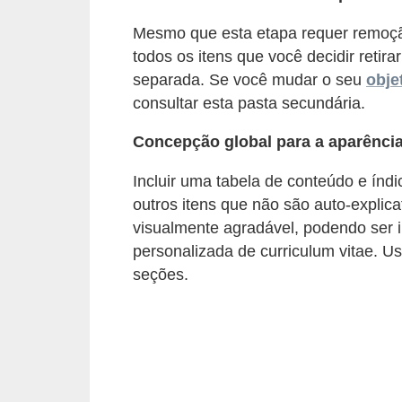
s
Mesmo que esta etapa requer remoçã
C
todos os itens que você decidir retir
o
separada. Se você mudar o seu
obje
n
consultar esta pasta secundária.
t
Concepção global para a aparência
r
o
Incluir uma tabela de conteúdo e índ
l
outros itens que não são auto-explic
visualmente agradável, podendo ser 
e
personalizada de curriculum vitae. U
d
seções.
e
a
c
e
s