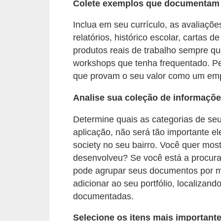
o
Colete exemplos que documentam s
n
Inclua em seu currículo, as avaliaç
c
relatórios, histórico escolar, cartas
u
produtos reais de trabalho sempre qu
r
workshops que tenha frequentado. P
que provam o seu valor como um em
s
o
Analise sua coleção de informaçõ
s
Determine quais as categorias de s
P
aplicação, não será tão importante e
ú
society no seu bairro. Você quer most
b
desenvolveu? Se você está a procura
l
pode agrupar seus documentos por m
i
adicionar ao seu portfólio, localiza
c
documentadas.
o
Selecione os itens mais importante