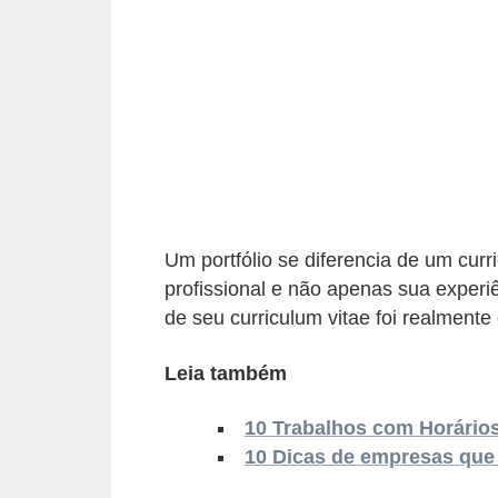
r
e
s
a
B
i
o
m
Um portfólio se diferencia de um curr
profissional e não apenas sua exper
e
de seu curriculum vitae foi realmente
t
r
Leia também
i
a
10 Trabalhos com Horários
10 Dicas de empresas que
C