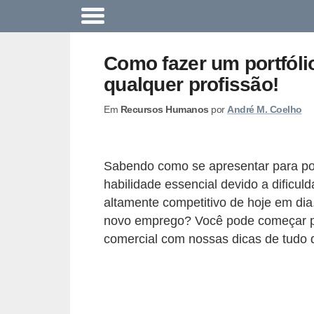
A
c
Como fazer um portfóli
o
qualquer profissão!
n
Em
Recursos Humanos
por
André M. Coelho
t
e
c
Sabendo como se apresentar para po
e
habilidade essencial devido a dific
u
altamente competitivo de hoje em di
n
novo emprego? Você pode começar por
comercial com nossas dicas de tudo 
a
e
m
p