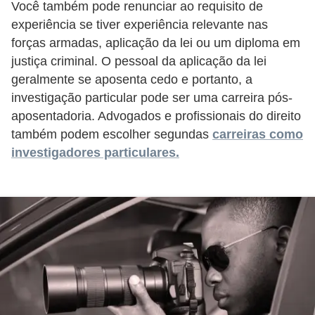
Você também pode renunciar ao requisito de
a
experiência se tiver experiência relevante nas
b
forças armadas, aplicação da lei ou um diploma em
a
justiça criminal. O pessoal da aplicação da lei
l
geralmente se aposenta cedo e portanto, a
h
investigação particular pode ser uma carreira pós-
o
aposentadoria. Advogados e profissionais do direito
também podem escolher segundas
carreiras como
P
investigadores particulares.
o
r
t
a
r
i
a
1