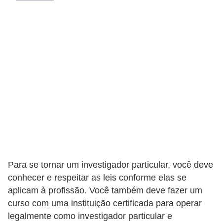
s
C
o
n
t
r
o
l
e
d
e
Para se tornar um investigador particular, você deve
a
conhecer e respeitar as leis conforme elas se
c
aplicam à profissão. Você também deve fazer um
e
curso com uma instituição certificada para operar
s
legalmente como investigador particular e