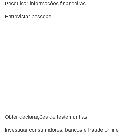
e
Pesquisar informações financeiras
a
Entrevistar pessoas
u
t
ô
n
o
m
o
!
M
E
I
e
Obter declarações de testemunhas
M
Investigar consumidores, bancos e fraude online