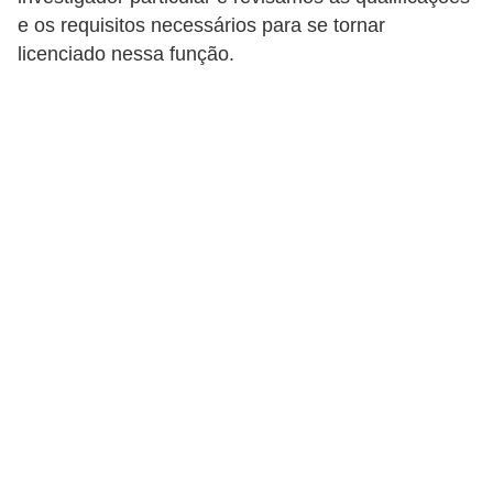
r
e os requisitos necessários para se tornar
e
licenciado nessa função.
s
a
B
i
o
m
e
t
r
i
a
C