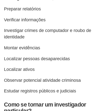
E
!
Preparar relatórios
F
Verificar informações
G
Investigar crimes de computador e roubo de
T
identidade
S
Montar evidências
L
e
Localizar pessoas desaparecidas
g
Localizar ativos
i
s
Observar potencial atividade criminosa
l
Estudar registros públicos e judiciais
a
ç
Como se tornar um investigador
ã
particular?