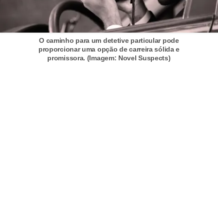
5
1
0
O caminho para um detetive particular pode
proporcionar uma opção de carreira sólida e
M
promissora. (Imagem: Novel Suspects)
T
E
R
e
c
u
r
s
o
s