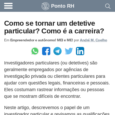
Ponto RH
A
c
Como se tornar um detetive
o
particular? Como é a carreira?
n
Em
Empreendedor e autônomo! MEI e ME!
por
André M. Coelho
t
e
c
Investigadores particulares (ou detetives) são
e
geralmente empregados por agências de
u
investigação privada ou clientes particulares para
n
ajudar com questões legais, financeiras e pessoais.
a
Eles costumam rastrear informações ou pessoas
e
que se mostram difíceis de encontrar.
m
Neste artigo, descrevemos o papel de um
p
investigador particular e revisamos as qualificações