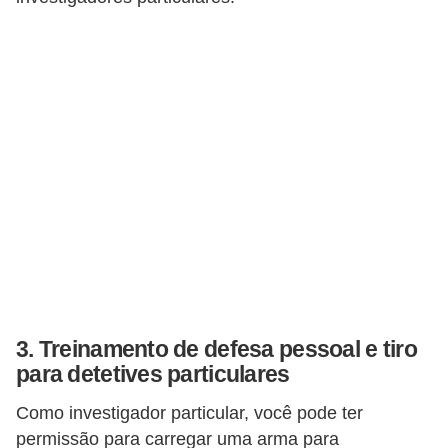
d
e
c
o
n
t
r
o
l
e
d
3. Treinamento de defesa pessoal e tiro
e
para detetives particulares
p
Como investigador particular, você pode ter
o
permissão para carregar uma arma para