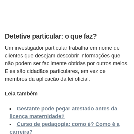
o
n
c
u
Detetive particular: o que faz?
r
s
Um investigador particular trabalha em nome de
o
clientes que desejam descobrir informações que
não podem ser facilmente obtidas por outros meios.
s
Eles são cidadãos particulares, em vez de
P
membros da aplicação da lei oficial.
ú
b
Leia também
l
Gestante pode pegar atestado antes da
i
licença maternidade?
c
Curso de pedagogia: como é? Como é a
o
carreira?