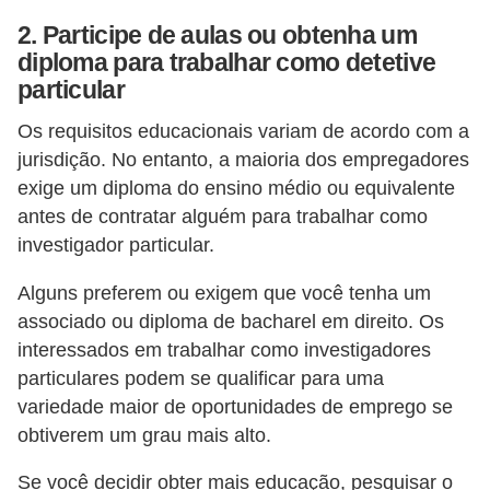
H
2. Participe de aulas ou obtenha um
u
diploma para trabalhar como detetive
m
particular
a
Os requisitos educacionais variam de acordo com a
n
jurisdição. No entanto, a maioria dos empregadores
o
exige um diploma do ensino médio ou equivalente
s
antes de contratar alguém para trabalhar como
R
investigador particular.
e
Alguns preferem ou exigem que você tenha um
l
associado ou diploma de bacharel em direito. Os
ó
interessados ​​em trabalhar como investigadores
g
particulares podem se qualificar para uma
variedade maior de oportunidades de emprego se
i
obtiverem um grau mais alto.
o
s
Se você decidir obter mais educação, pesquisar o