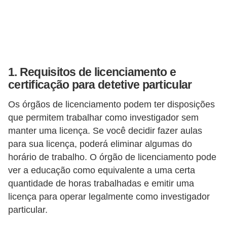
E
M
o
t
1. Requisitos de licenciamento e
i
certificação para detetive particular
v
Os órgãos de licenciamento podem ter disposições
a
que permitem trabalhar como investigador sem
ç
manter uma licença. Se você decidir fazer aulas
ã
para sua licença, poderá eliminar algumas do
o
horário de trabalho. O órgão de licenciamento pode
ver a educação como equivalente a uma certa
n
quantidade de horas trabalhadas e emitir uma
o
licença para operar legalmente como investigador
t
particular.
r