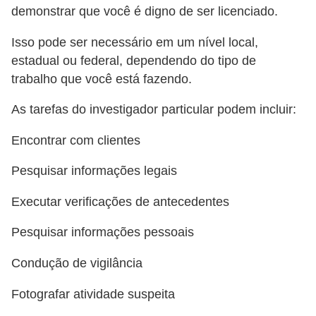
demonstrar que você é digno de ser licenciado.
s
o
Isso pode ser necessário em um nível local,
estadual ou federal, dependendo do tipo de
E
trabalho que você está fazendo.
m
p
As tarefas do investigador particular podem incluir:
r
Encontrar com clientes
e
e
Pesquisar informações legais
n
Executar verificações de antecedentes
d
Pesquisar informações pessoais
e
d
Condução de vigilância
o
Fotografar atividade suspeita
r