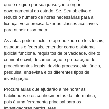
d
que é exigido por sua jurisdição e órgão
governamental do estado. Se. Seu objetivo é
e
reduzir o número de horas necessárias para a
p
licença, você precisa fazer as classes aceitáveis ​​
o
para atingir essa meta.
n
t
As aulas podem incluir o aprendizado de leis locais,
estaduais e federais, entender como o sistema
o
judicial funciona, requisitos de privacidade, direito
S
criminal e civil, documentação e preparação de
o
procedimentos legais, devido processo, vigilância,
f
pesquisa, entrevista e os diferentes tipos de
investigação.
t
w
Procure aulas que ajudarão a melhorar as
a
habilidades e os conhecimentos da informática,
r
pois é uma ferramenta principal para os
investigadores particulares.
e