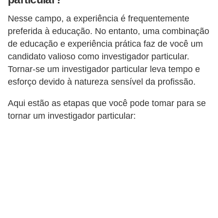
o
Nesse campo, a experiência é frequentemente
t
preferida à educação. No entanto, uma combinação
r
de educação e experiência prática faz de você um
a
candidato valioso como investigador particular.
Tornar-se um investigador particular leva tempo e
b
esforço devido à natureza sensível da profissão.
a
l
Aqui estão as etapas que você pode tomar para se
h
tornar um investigador particular:
i
s
t
a
e
M
T