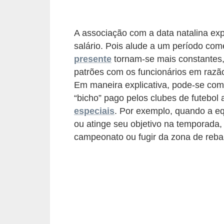
s
C
A associação com a data natalina exp
o
salário. Pois alude a um período co
n
presente
tornam-se mais constantes,
t
patrões com os funcionários em razã
r
Em maneira explicativa, pode-se comp
“bicho” pago pelos clubes de futebo
o
especiais
. Por exemplo, quando a e
l
ou atinge seu objetivo na temporada,
e
campeonato ou fugir da zona de reba
d
e
a
c
e
s