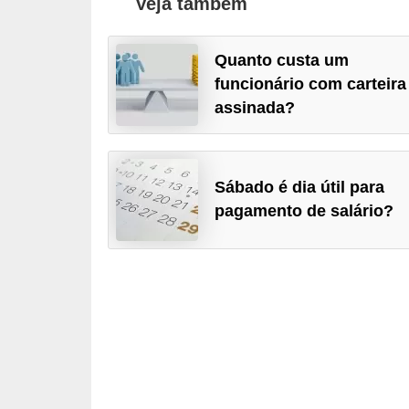
Veja também
o
t
Quanto custa um
r
funcionário com carteira
a
assinada?
b
a
Sábado é dia útil para
l
pagamento de salário?
h
i
s
t
a
e
M
T