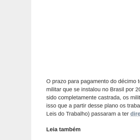
r
e
s
a
B
i
o
m
O prazo para pagamento do décimo ter
e
militar que se instalou no Brasil por 
t
sido completamente castrada, os mili
r
isso que a partir desse plano os tra
i
Leis do Trabalho) passaram a ter
dir
a
Leia também
C