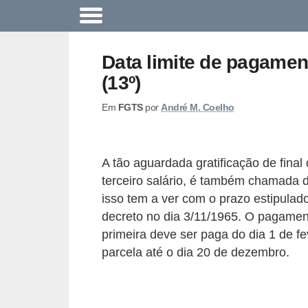
A
c
Data limite de pagamen
o
(13º)
n
Em
FGTS
por
André M. Coelho
t
e
c
A tão aguardada gratificação de fin
e
terceiro salário, é também chamada de
u
isso tem a ver com o prazo estipulad
n
decreto no dia 3/11/1965. O pagamen
primeira deve ser paga do dia 1 de f
a
parcela até o dia 20 de dezembro.
e
m
p