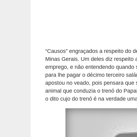
s
o
E
m
p
“Causos” engraçados a respeito do déc
r
Minas Gerais. Um deles diz respeito
e
emprego, e não entendendo quando se
e
para lhe pagar o décimo terceiro salári
n
apostou no veado, pois pensara que s
animal que conduzia o trenó do Papai
d
o dito cujo do trenó é na verdade um
e
d
o
r