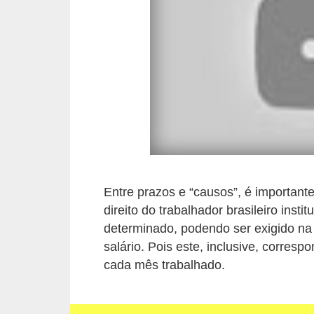
e
a
u
t
ô
n
o
m
o
!
Entre prazos e “causos”, é importante
direito do trabalhador brasileiro insti
M
determinado, podendo ser exigido na
E
salário. Pois este, inclusive, corre
I
cada mês trabalhado.
e
M