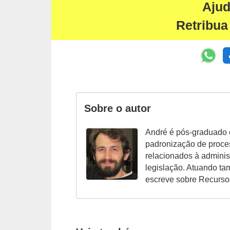
E
Aju
!
Retribua
F
G
T
S
L
Sobre o autor
e
André é pós-graduado 
g
padronização de proce
i
relacionados à admini
s
legislação. Atuando t
escreve sobre Recurs
l
a
ç
ã