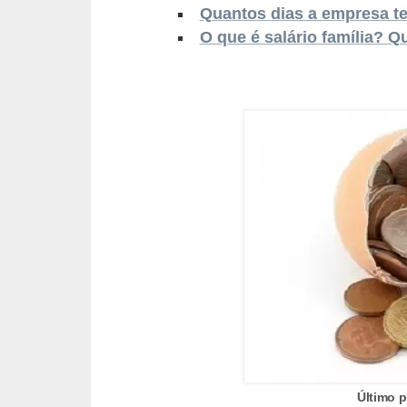
o
Quantos dias a empresa te
n
O que é salário família? 
c
u
r
s
o
s
P
ú
b
l
i
c
o
Último 