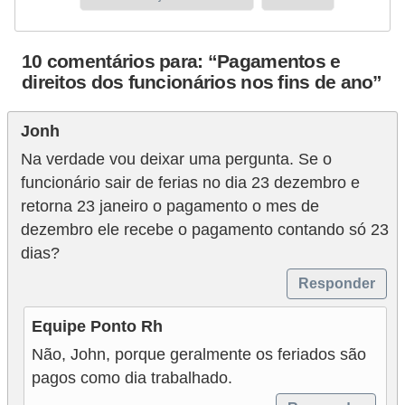
d
e
10 comentários para: “Pagamentos e
c
direitos dos funcionários nos fins de ano”
o
Jonh
n
Na verdade vou deixar uma pergunta. Se o
t
funcionário sair de ferias no dia 23 dezembro e
r
retorna 23 janeiro o pagamento o mes de
o
dezembro ele recebe o pagamento contando só 23
l
dias?
e
Responder
d
e
Equipe Ponto Rh
p
Não, John, porque geralmente os feriados são
o
pagos como dia trabalhado.