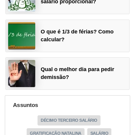
salário proporcional?
d
e
p
O que é 1/3 de férias? Como
o
calcular?
n
t
o
Qual o melhor dia para pedir
S
demissão?
o
f
t
Assuntos
w
a
DÉCIMO TERCEIRO SALÁRIO
r
GRATIFICAÇÃO NATALINA
SALÁRIO
e