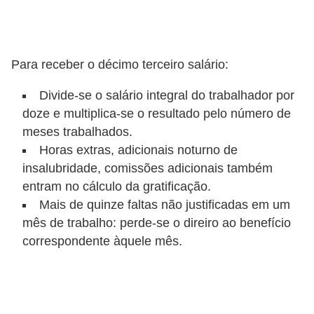
o
n
c
Para receber o décimo terceiro salário:
u
r
Divide-se o salário integral do trabalhador por
s
doze e multiplica-se o resultado pelo número de
o
meses trabalhados.
Horas extras, adicionais noturno de
s
insalubridade, comissões adicionais também
P
entram no cálculo da gratificação.
ú
Mais de quinze faltas não justificadas em um
b
mês de trabalho: perde-se o direiro ao benefício
l
correspondente àquele mês.
i
c
o