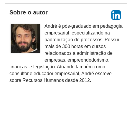
5
Sobre o autor
1
0
André é pós-graduado em pedagogia
M
empresarial, especializando na
padronização de processos. Possui
T
mais de 300 horas em cursos
E
relacionados à administração de
empresas, empreendedorismo,
R
finanças, e legislação. Atuando também como
e
consultor e educador empresarial, André escreve
c
sobre Recursos Humanos desde 2012.
u
r
s
o
s