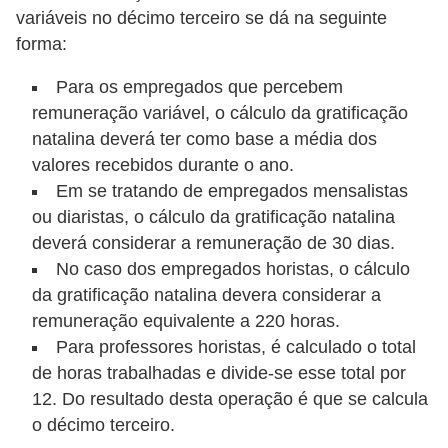
variáveis no décimo terceiro se dá na seguinte
o
forma:
t
r
Para os empregados que percebem
remuneração variável, o cálculo da gratificação
a
natalina deverá ter como base a média dos
b
valores recebidos durante o ano.
a
Em se tratando de empregados mensalistas
l
ou diaristas, o cálculo da gratificação natalina
h
deverá considerar a remuneração de 30 dias.
i
No caso dos empregados horistas, o cálculo
da gratificação natalina devera considerar a
s
remuneração equivalente a 220 horas.
t
Para professores horistas, é calculado o total
a
de horas trabalhadas e divide-se esse total por
e
12. Do resultado desta operação é que se calcula
M
o décimo terceiro.
T