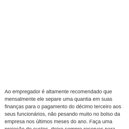
E
M
o
t
i
v
a
ç
ã
o
Ao empregador é altamente recomendado que
n
mensalmente ele separe uma quantia em suas
o
finanças para o pagamento do décimo terceiro aos
seus funcionários, não pesando muito no bolso da
t
empresa nos últimos meses do ano. Faça uma
r