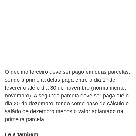
s
C
o
n
t
r
o
l
O décimo terceiro deve ser pago em duas parcelas,
e
sendo a primeira delas paga entre o dia 1º de
d
fevereiro até o dia 30 de novembro (normalmente,
novembro). A segunda parcela deve ser paga até o
e
dia 20 de dezembro, tendo como base de cálculo o
a
salário de dezembro menos o valor adiantado na
c
primeira parcela.
e
s
Leia também