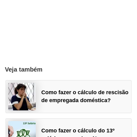
H
u
m
a
n
o
s
R
Veja também
e
l
Como fazer o cálculo de rescisão
ó
de empregada doméstica?
g
i
o
Como fazer o cálculo do 13º
s