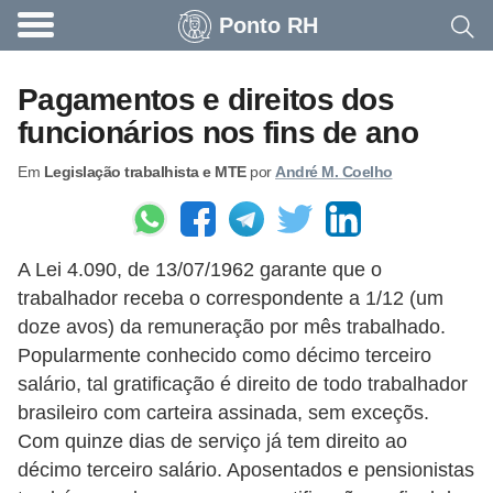
Ponto RH
A
c
Pagamentos e direitos dos
o
funcionários nos fins de ano
n
Em
Legislação trabalhista e MTE
por
André M. Coelho
t
e
c
A Lei 4.090, de 13/07/1962 garante que o
e
trabalhador receba o correspondente a 1/12 (um
u
doze avos) da remuneração por mês trabalhado.
n
Popularmente conhecido como décimo terceiro
a
salário, tal gratificação é direito de todo trabalhador
e
brasileiro com carteira assinada, sem exceçõs.
Com quinze dias de serviço já tem direito ao
m
décimo terceiro salário. Aposentados e pensionistas
p