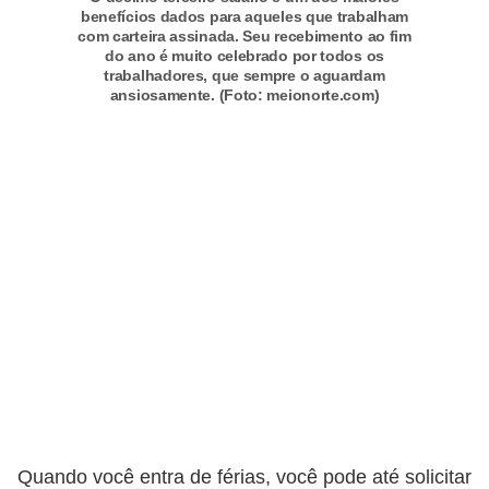
e
benefícios dados para aqueles que trabalham
a
com carteira assinada. Seu recebimento ao fim
do ano é muito celebrado por todos os
u
trabalhadores, que sempre o aguardam
ansiosamente. (Foto: meionorte.com)
t
ô
n
o
m
o
!
M
E
I
e
M
Quando você entra de férias, você pode até solicitar