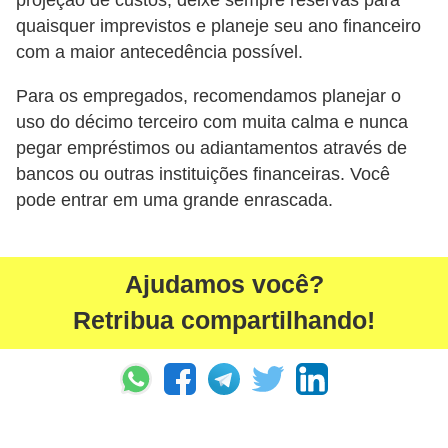
projeção de custos, deixe sempre reservas para
a
quaisquer imprevistos e planeje seu ano financeiro
b
com a maior antecedência possível.
a
Para os empregados, recomendamos planejar o
l
uso do décimo terceiro com muita calma e nunca
h
pegar empréstimos ou adiantamentos através de
o
bancos ou outras instituições financeiras. Você
P
pode entrar em uma grande enrascada.
o
r
Ajudamos você?
t
Retribua compartilhando!
a
r
i
a
1