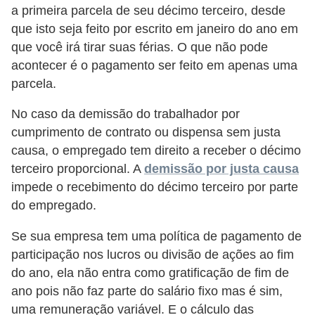
E
a primeira parcela de seu décimo terceiro, desde
!
que isto seja feito por escrito em janeiro do ano em
que você irá tirar suas férias. O que não pode
F
acontecer é o pagamento ser feito em apenas uma
G
parcela.
T
No caso da demissão do trabalhador por
S
cumprimento de contrato ou dispensa sem justa
L
causa, o empregado tem direito a receber o décimo
e
terceiro proporcional. A
demissão por justa causa
g
impede o recebimento do décimo terceiro por parte
do empregado.
i
s
Se sua empresa tem uma política de pagamento de
l
participação nos lucros ou divisão de ações ao fim
a
do ano, ela não entra como gratificação de fim de
ç
ano pois não faz parte do salário fixo mas é sim,
uma remuneração variável. E o cálculo das
ã