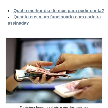
s
Qual o melhor dia do mês para pedir conta?
o
Quanto custa um funcionário com carteira
E
assinada?
m
p
r
e
e
n
d
e
d
o
r
O décimo terceiro salário é um dos maiores