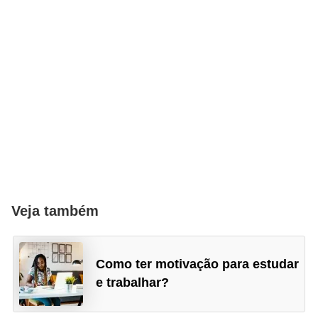
n
t
o
Veja também
Como ter motivação para estudar
e trabalhar?