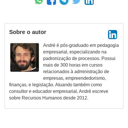
d
e
c
Sobre o autor
o
n
André é pós-graduado em pedagogia
t
empresarial, especializando na
padronização de processos. Possui
r
mais de 300 horas em cursos
o
relacionados à administração de
l
empresas, empreendedorismo,
e
finanças, e legislação. Atuando também como
consultor e educador empresarial, André escreve
d
sobre Recursos Humanos desde 2012.
e
p
o