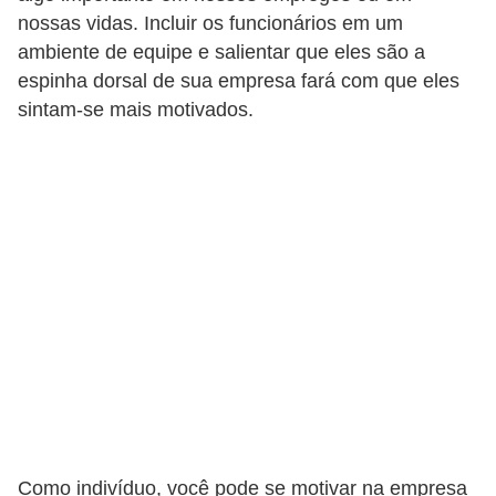
nossas vidas. Incluir os funcionários em um
5
ambiente de equipe e salientar que eles são a
1
espinha dorsal de sua empresa fará com que eles
0
sintam-se mais motivados.
M
T
E
R
e
c
u
r
s
o
s
Como indivíduo, você pode se motivar na empresa