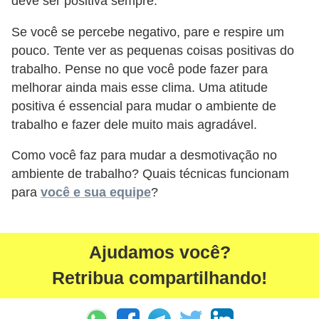
deve ser positiva sempre.
d
Se você se percebe negativo, pare e respire um
e
pouco. Tente ver as pequenas coisas positivas do
p
trabalho. Pense no que você pode fazer para
o
melhorar ainda mais esse clima. Uma atitude
n
positiva é essencial para mudar o ambiente de
t
trabalho e fazer dele muito mais agradável.
o
Como você faz para mudar a desmotivação no
S
ambiente de trabalho? Quais técnicas funcionam
o
para
você e sua equipe
?
f
t
Ajudamos você?
w
a
Retribua compartilhando!
r
e