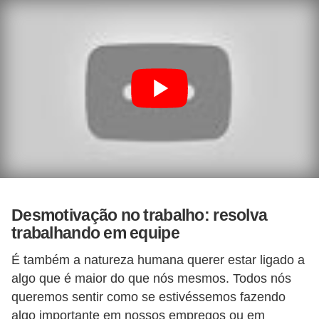
a
b
a
l
h
o
P
o
r
t
Desmotivação no trabalho: resolva
a
trabalhando em equipe
r
É também a natureza humana querer estar ligado a
i
algo que é maior do que nós mesmos. Todos nós
a
queremos sentir como se estivéssemos fazendo
1
algo importante em nossos empregos ou em