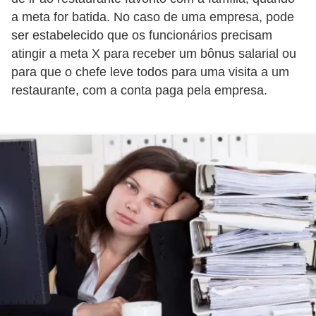
s
a meta for batida. No caso de uma empresa, pode
o
ser estabelecido que os funcionários precisam
atingir a meta X para receber um bônus salarial ou
E
para que o chefe leve todos para uma visita a um
m
restaurante, com a conta paga pela empresa.
p
r
e
e
n
d
e
d
o
r