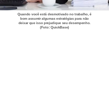
e
a
Quando você está desmotivado no trabalho, é
u
bom assumir algumas estratégias para não
t
deixar que isso prejudique seu desempenho.
(Foto: QuickBase)
ô
n
o
m
o
!
M
E
I
e
M