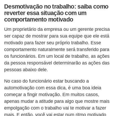
E
Desmotivação no trabalho: saiba como
!
reverter essa situação com um
comportamento motivado
F
G
Um proprietário da empresa ou um gerente precisa
T
ser capaz de mostrar para sua equipe que ele está
S
motivado para fazer seu próprio trabalho. Esse
comportamento naturalmente será transferido para
L
os funcionários. Em um local de trabalho, as ações
e
da pessoa responsável determinarão as ações das
g
pessoas abaixo dele.
i
No caso do funcionário estar buscando a
s
automotivação com essa dica, é uma boa ideia
l
começar a fingir motivação. Em muitos casos,
a
apenas mudar a atitude para algo que mostre mais
ç
empolgação com o trabalho vai te motivar a fazer
mais. E então, você vai estar num ritmo motivado
ã