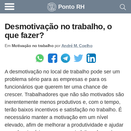
Ponto RH
A
c
Desmotivação no trabalho, o
o
que fazer?
n
Em
Motivação no trabalho
por
André M. Coelho
t
e
c
A desmotivação no local de trabalho pode ser um
e
problema sério para as empresas e para os
u
funcionários que querem ter uma chance de
n
crescer. Trabalhadores que não são motivados são
a
inerentemente menos produtivos e, com o tempo,
e
terão baixos incentivos e satisfação no trabalho. É
necessário manter a motivação em um nível
m
elevado, afim de melhorar a produtividade e ajudar
p