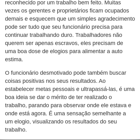
reconhecido por um trabalho bem feito. Muitas
E
vezes os gerentes e proprietários ficam ocupados
demais e esquecem que um simples agradecimento
M
pode ser tudo que seu funcionário precisa para
o
continuar trabalhando duro. Trabalhadores não
t
querem ser apenas escravos, eles precisam de
i
uma boa dose de elogios para alimentar a auto
v
estima.
a
O funcionário desmotivado pode também buscar
ç
coisas positivas nos seus resultados. Ao
ã
estabelecer metas pessoais e ultrapassá-las, é uma
o
boa ideia se dar o mérito de ter realizado o
trabalho, parando para observar onde ele estava e
n
onde está agora. É uma sensação semelhante a
o
um elogio, visualizando os resultados do seu
t
trabalho.
r