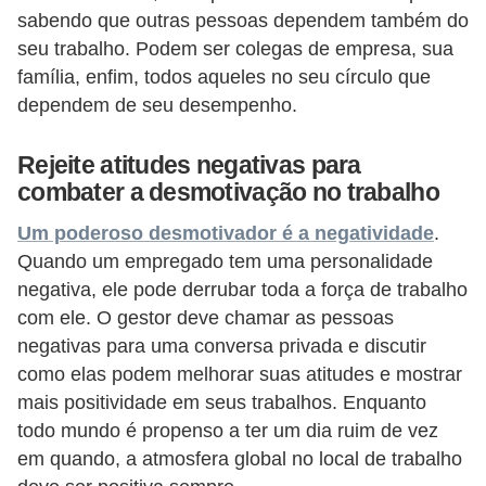
H
sabendo que outras pessoas dependem também do
u
seu trabalho. Podem ser colegas de empresa, sua
m
família, enfim, todos aqueles no seu círculo que
a
dependem de seu desempenho.
n
Rejeite atitudes negativas para
o
combater a desmotivação no trabalho
s
Um poderoso desmotivador é a negatividade
.
R
Quando um empregado tem uma personalidade
e
negativa, ele pode derrubar toda a força de trabalho
l
com ele. O gestor deve chamar as pessoas
ó
negativas para uma conversa privada e discutir
g
como elas podem melhorar suas atitudes e mostrar
mais positividade em seus trabalhos. Enquanto
i
todo mundo é propenso a ter um dia ruim de vez
o
em quando, a atmosfera global no local de trabalho
s