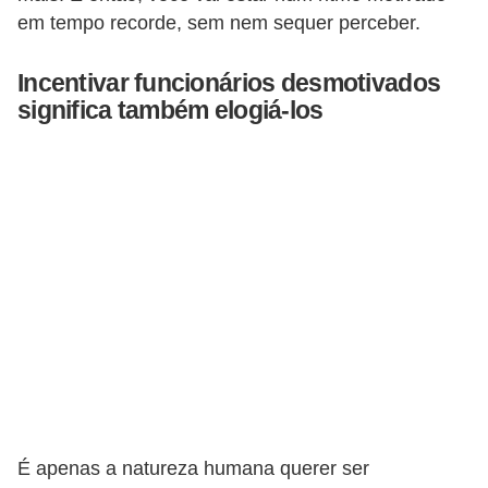
em tempo recorde, sem nem sequer perceber.
o
t
Incentivar funcionários desmotivados
r
significa também elogiá-los
a
b
a
l
h
i
s
t
a
e
M
É apenas a natureza humana querer ser
T