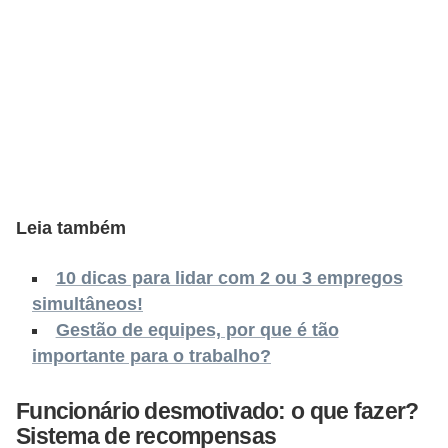
o
n
c
u
r
s
o
s
Leia também
P
ú
10 dicas para lidar com 2 ou 3 empregos
simultâneos!
b
Gestão de equipes, por que é tão
l
importante para o trabalho?
i
c
Funcionário desmotivado: o que fazer?
o
Sistema de recompensas