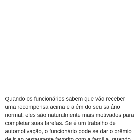
s
C
o
n
t
r
o
l
e
d
Quando os funcionários sabem que vão receber
e
uma recompensa acima e além do seu salário
a
normal, eles são naturalmente mais motivados para
c
completar suas tarefas. Se é um trabalho de
e
automotivação, o funcionário pode se dar o prêmio
s
de ir ao restaurante favorito com a família, quando