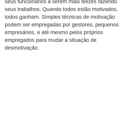
seus funcionários a serem mais felizes fazendo
r
seus trabalhos. Quando todos estão motivados,
e
todos ganham. Simples técnicas de motivação
s
podem ser empregadas por gestores, pequenos
a
empresários, e até mesmo pelos próprios
empregados para mudar a situação de
B
desmotivação.
i
o
m
e
t
r
i
a
C