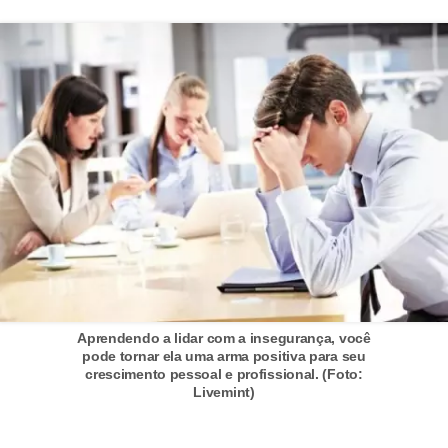
E
!
F
G
T
S
L
e
g
i
s
Aprendendo a lidar com a insegurança, você
l
pode tornar ela uma arma positiva para seu
crescimento pessoal e profissional. (Foto:
a
Livemint)
ç
ã