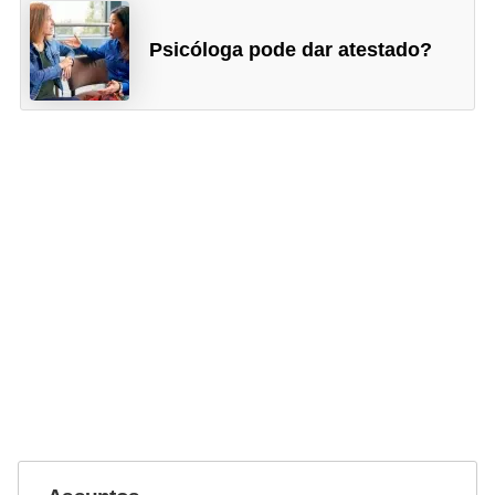
n
t
Psicóloga pode dar atestado?
o