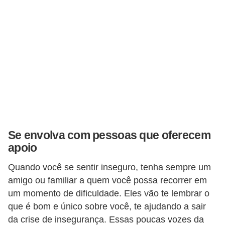
E
M
o
t
i
v
a
ç
Se envolva com pessoas que oferecem
ã
apoio
o
Quando você se sentir inseguro, tenha sempre um
n
amigo ou familiar a quem você possa recorrer em
o
um momento de dificuldade. Eles vão te lembrar o
t
que é bom e único sobre você, te ajudando a sair
r
da crise de insegurança. Essas poucas vozes da