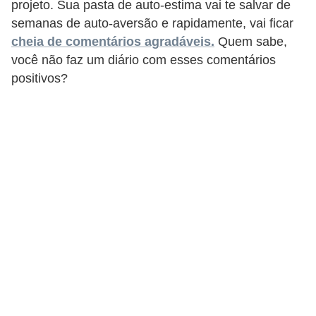
e
projeto. Sua pasta de auto-estima vai te salvar de
a
semanas de auto-aversão e rapidamente, vai ficar
cheia de comentários agradáveis.
Quem sabe,
u
você não faz um diário com esses comentários
t
positivos?
ô
n
o
m
o
!
M
E
I
e
M