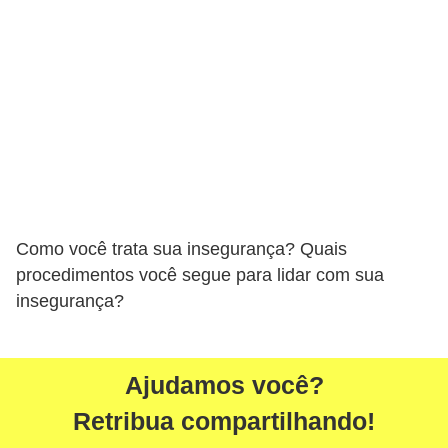
H
u
m
a
n
o
s
R
Como você trata sua insegurança? Quais
e
procedimentos você segue para lidar com sua
l
insegurança?
ó
g
i
Ajudamos você?
o
Retribua compartilhando!
s