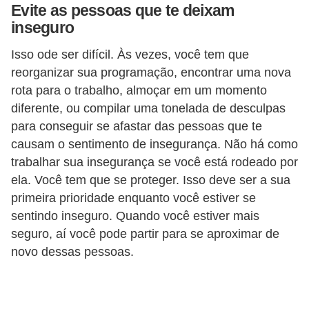
Evite as pessoas que te deixam
o
inseguro
t
Isso ode ser difícil. Às vezes, você tem que
r
reorganizar sua programação, encontrar uma nova
a
rota para o trabalho, almoçar em um momento
b
diferente, ou compilar uma tonelada de desculpas
a
para conseguir se afastar das pessoas que te
l
causam o sentimento de insegurança. Não há como
trabalhar sua insegurança se você está rodeado por
h
ela. Você tem que se proteger. Isso deve ser a sua
i
primeira prioridade enquanto você estiver se
s
sentindo inseguro. Quando você estiver mais
t
seguro, aí você pode partir para se aproximar de
a
novo dessas pessoas.
e
M
T