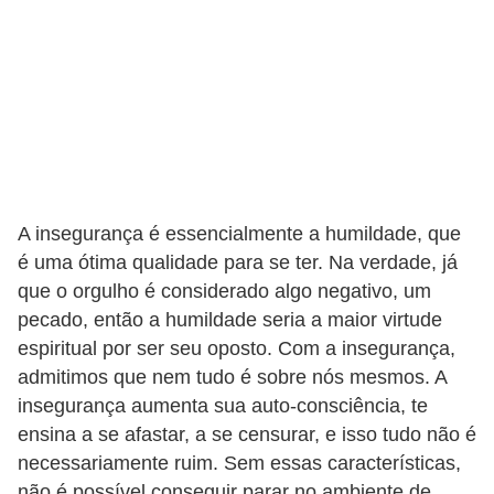
s
C
o
n
t
r
o
A insegurança é essencialmente a humildade, que
l
é uma ótima qualidade para se ter. Na verdade, já
e
que o orgulho é considerado algo negativo, um
d
pecado, então a humildade seria a maior virtude
espiritual por ser seu oposto. Com a insegurança,
e
admitimos que nem tudo é sobre nós mesmos. A
a
insegurança aumenta sua auto-consciência, te
c
ensina a se afastar, a se censurar, e isso tudo não é
e
necessariamente ruim. Sem essas características,
s
não é possível conseguir parar no ambiente de