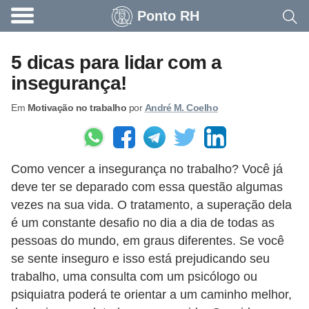
Ponto RH
A
c
5 dicas para lidar com a
o
insegurança!
n
Em
Motivação no trabalho
por
André M. Coelho
t
e
c
Como vencer a insegurança no trabalho? Você já
e
deve ter se deparado com essa questão algumas
u
vezes na sua vida. O tratamento, a superação dela
n
é um constante desafio no dia a dia de todas as
a
pessoas do mundo, em graus diferentes. Se você
e
se sente inseguro e isso está prejudicando seu
trabalho, uma consulta com um psicólogo ou
m
psiquiatra poderá te orientar a um caminho melhor,
p