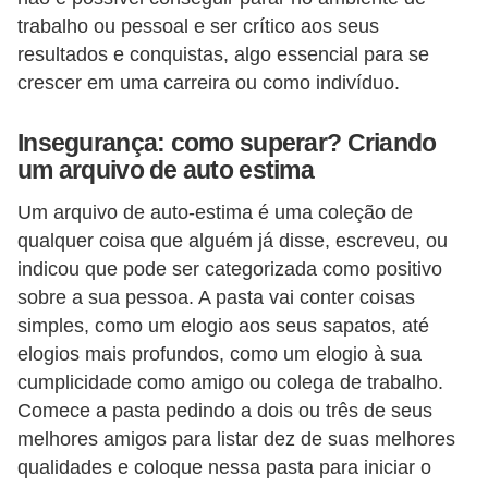
s
trabalho ou pessoal e ser crítico aos seus
o
resultados e conquistas, algo essencial para se
crescer em uma carreira ou como indivíduo.
E
m
Insegurança: como superar? Criando
p
um arquivo de auto estima
r
Um arquivo de auto-estima é uma coleção de
e
qualquer coisa que alguém já disse, escreveu, ou
e
indicou que pode ser categorizada como positivo
n
sobre a sua pessoa. A pasta vai conter coisas
simples, como um elogio aos seus sapatos, até
d
elogios mais profundos, como um elogio à sua
e
cumplicidade como amigo ou colega de trabalho.
d
Comece a pasta pedindo a dois ou três de seus
o
melhores amigos para listar dez de suas melhores
r
qualidades e coloque nessa pasta para iniciar o