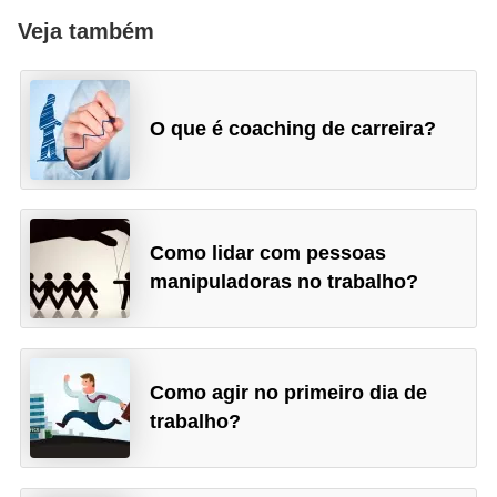
Veja também
d
e
c
O que é coaching de carreira?
o
n
t
r
Como lidar com pessoas
o
manipuladoras no trabalho?
l
e
d
Como agir no primeiro dia de
e
trabalho?
p
o