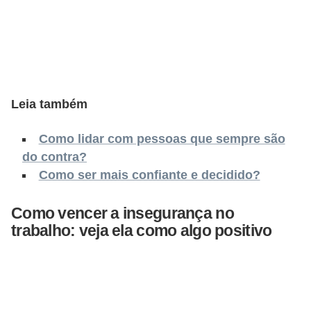
o
n
c
u
r
Leia também
s
o
Como lidar com pessoas que sempre são
s
do contra?
P
Como ser mais confiante e decidido?
ú
Como vencer a insegurança no
b
trabalho: veja ela como algo positivo
l
i
c
o