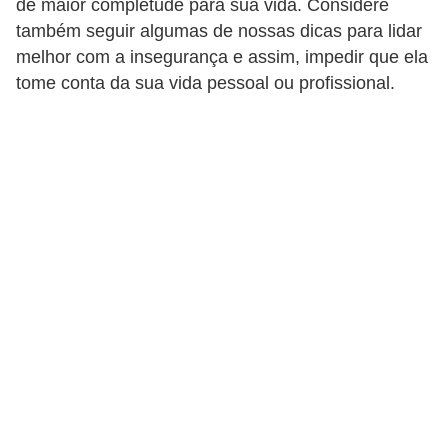
de maior completude para sua vida. Considere
r
também seguir algumas de nossas dicas para lidar
e
melhor com a insegurança e assim, impedir que ela
s
tome conta da sua vida pessoal ou profissional.
a
B
i
o
m
e
t
r
i
a
C