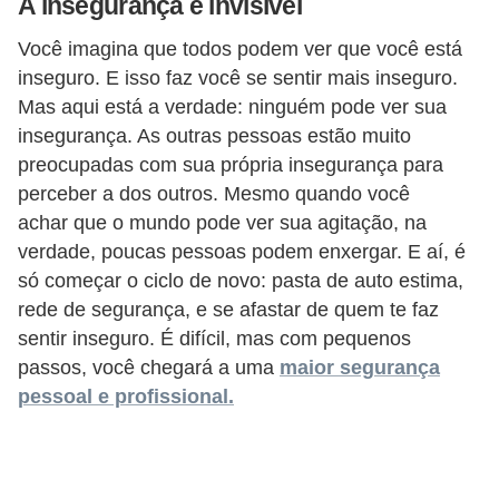
A insegurança é invisível
5
Você imagina que todos podem ver que você está
1
inseguro. E isso faz você se sentir mais inseguro.
0
Mas aqui está a verdade: ninguém pode ver sua
M
insegurança. As outras pessoas estão muito
T
preocupadas com sua própria insegurança para
E
perceber a dos outros. Mesmo quando você
achar que o mundo pode ver sua agitação, na
R
verdade, poucas pessoas podem enxergar. E aí, é
e
só começar o ciclo de novo: pasta de auto estima,
c
rede de segurança, e se afastar de quem te faz
u
sentir inseguro. É difícil, mas com pequenos
passos, você chegará a uma
maior segurança
r
pessoal e profissional.
s
o
s