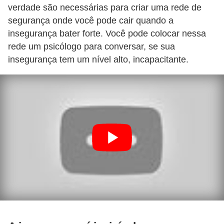
a
verdade são necessárias para criar uma rede de
b
segurança onde você pode cair quando a
insegurança bater forte. Você pode colocar nessa
a
rede um psicólogo para conversar, se sua
l
insegurança tem um nível alto, incapacitante.
h
o
P
o
r
t
a
r
i
a
1