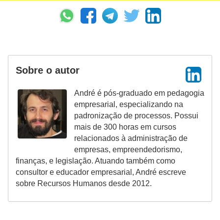
d
e
p
o
n
Sobre o autor
t
André é pós-graduado em pedagogia
o
empresarial, especializando na
S
padronização de processos. Possui
mais de 300 horas em cursos
o
relacionados à administração de
f
empresas, empreendedorismo,
t
finanças, e legislação. Atuando também como
consultor e educador empresarial, André escreve
w
sobre Recursos Humanos desde 2012.
a
r
e