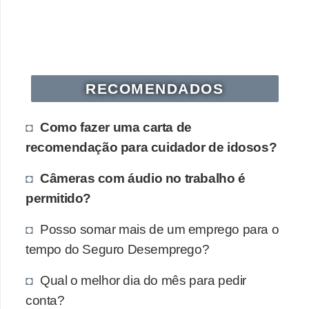
s
o
E
m
RECOMENDADOS
p
r
Como fazer uma carta de
e
recomendação para cuidador de idosos?
e
Câmeras com áudio no trabalho é
n
permitido?
d
e
Posso somar mais de um emprego para o
d
tempo do Seguro Desemprego?
o
Qual o melhor dia do mês para pedir
r
conta?