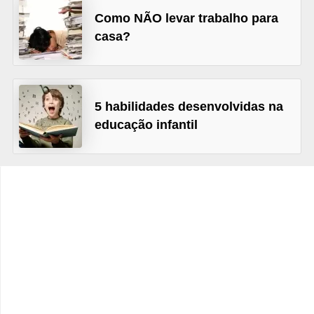
s
Como NÃO levar trabalho para
C
casa?
o
n
t
5 habilidades desenvolvidas na
r
educação infantil
o
l
e
d
e
a
c
e
s