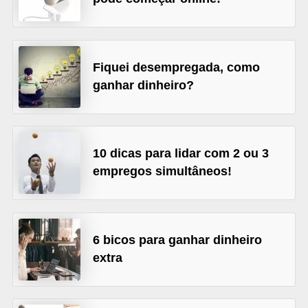
o
n
c
u
Fiquei desempregada, como
ganhar dinheiro?
r
s
o
s
10 dicas para lidar com 2 ou 3
P
empregos simultâneos!
ú
b
l
6 bicos para ganhar dinheiro
i
extra
c
o