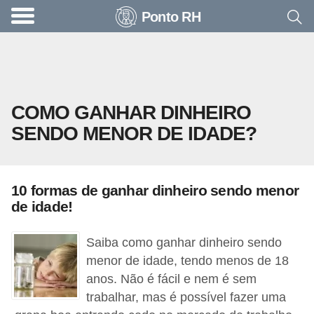
Ponto RH
A
c
o
n
COMO GANHAR DINHEIRO
t
SENDO MENOR DE IDADE?
e
c
e
10 formas de ganhar dinheiro sendo menor
u
de idade!
n
a
Saiba como ganhar dinheiro sendo
e
menor de idade, tendo menos de 18
anos. Não é fácil e nem é sem
m
trabalhar, mas é possível fazer uma
p