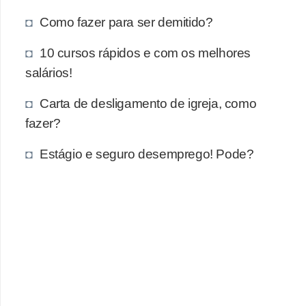
e
Como fazer para ser demitido?
a
u
10 cursos rápidos e com os melhores
t
salários!
ô
Carta de desligamento de igreja, como
n
fazer?
o
m
Estágio e seguro desemprego! Pode?
o
!
M
E
I
e
M