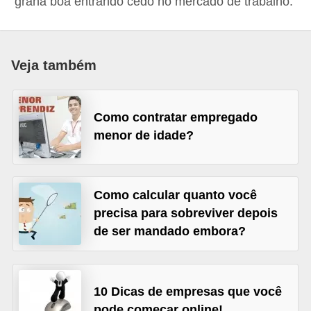
grana boa entrando cedo no mercado de trabalho.
r
e
s
Veja também
a
B
Como contratar empregado
i
menor de idade?
o
m
e
Como calcular quanto você
t
precisa para sobreviver depois
r
de ser mandado embora?
i
a
10 Dicas de empresas que você
C
pode começar online!