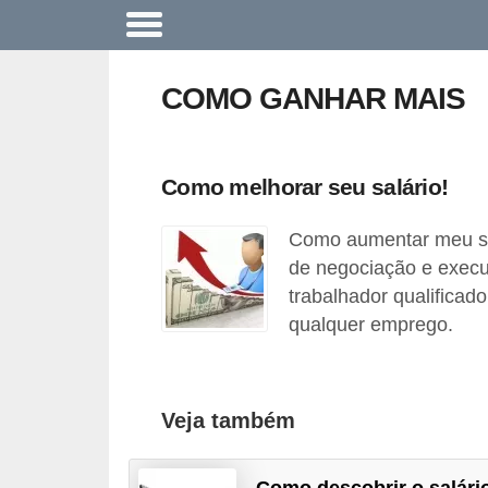
A
c
COMO GANHAR MAIS
o
n
t
Como melhorar seu salário!
e
Como aumentar meu sa
c
de negociação e execu
e
trabalhador qualificad
u
qualquer emprego.
n
a
e
Veja também
m
p
Como descobrir o salári