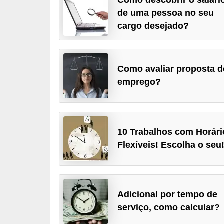
r
de uma pessoa no seu
e
cargo desejado?
s
a
Como avaliar proposta d
B
emprego?
i
o
m
e
10 Trabalhos com Horári
Flexíveis! Escolha o seu
t
r
i
a
Adicional por tempo de
serviço, como calcular?
C