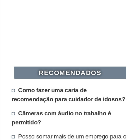
s
o
E
m
p
r
e
RECOMENDADOS
e
n
Como fazer uma carta de
d
recomendação para cuidador de idosos?
e
d
Câmeras com áudio no trabalho é
o
permitido?
r
Posso somar mais de um emprego para o