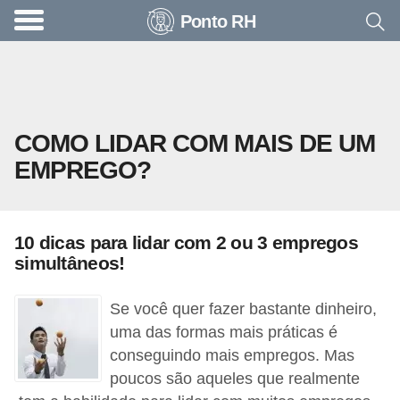
Ponto RH
A
c
o
n
COMO LIDAR COM MAIS DE UM
t
EMPREGO?
e
c
e
10 dicas para lidar com 2 ou 3 empregos
u
simultâneos!
n
a
Se você quer fazer bastante dinheiro,
e
uma das formas mais práticas é
conseguindo mais empregos. Mas
m
poucos são aqueles que realmente
p