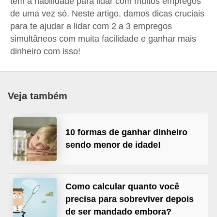
tem a habilidade para lidar com muitos empregos
r
de uma vez só. Neste artigo, damos dicas cruciais
e
para te ajudar a lidar com 2 a 3 empregos
s
simultâneos com muita facilidade e ganhar mais
a
dinheiro com isso!
B
i
Veja também
o
m
e
10 formas de ganhar dinheiro
t
sendo menor de idade!
r
i
a
Como calcular quanto você
precisa para sobreviver depois
C
de ser mandado embora?