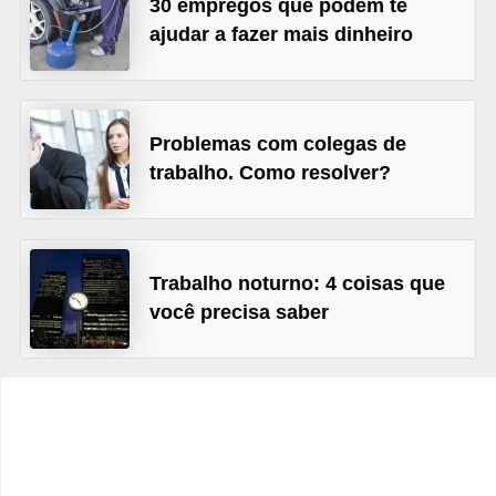
30 empregos que podem te
s
ajudar a fazer mais dinheiro
C
o
n
Problemas com colegas de
t
trabalho. Como resolver?
r
o
l
Trabalho noturno: 4 coisas que
e
você precisa saber
d
e
a
c
e
s