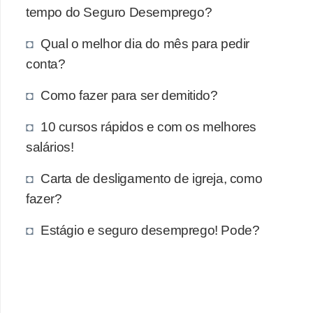
e
tempo do Seguro Desemprego?
a
Qual o melhor dia do mês para pedir
u
conta?
t
ô
Como fazer para ser demitido?
n
10 cursos rápidos e com os melhores
o
salários!
m
o
Carta de desligamento de igreja, como
!
fazer?
M
Estágio e seguro desemprego! Pode?
E
I
e
M