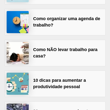
o
n
c
Como organizar uma agenda de
u
trabalho?
r
s
o
Como NÃO levar trabalho para
s
casa?
P
ú
b
10 dicas para aumentar a
l
produtividade pessoal
i
c
o