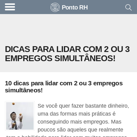
Ponto RH
A
c
o
n
DICAS PARA LIDAR COM 2 OU 3
t
EMPREGOS SIMULTÂNEOS!
e
c
e
10 dicas para lidar com 2 ou 3 empregos
u
simultâneos!
n
a
Se você quer fazer bastante dinheiro,
e
uma das formas mais práticas é
conseguindo mais empregos. Mas
m
poucos são aqueles que realmente
p