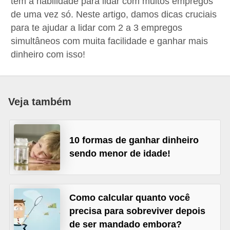
tem a habilidade para lidar com muitos empregos
r
de uma vez só. Neste artigo, damos dicas cruciais
e
para te ajudar a lidar com 2 a 3 empregos
s
simultâneos com muita facilidade e ganhar mais
a
dinheiro com isso!
B
i
Veja também
o
m
e
10 formas de ganhar dinheiro
t
sendo menor de idade!
r
i
a
Como calcular quanto você
precisa para sobreviver depois
C
de ser mandado embora?