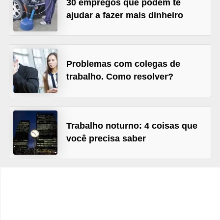
30 empregos que podem te
s
ajudar a fazer mais dinheiro
C
o
n
Problemas com colegas de
t
trabalho. Como resolver?
r
o
l
Trabalho noturno: 4 coisas que
e
você precisa saber
d
e
a
c
e
s