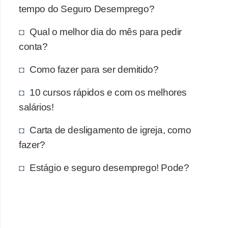
e
tempo do Seguro Desemprego?
a
Qual o melhor dia do mês para pedir
u
conta?
t
ô
Como fazer para ser demitido?
n
10 cursos rápidos e com os melhores
o
salários!
m
o
Carta de desligamento de igreja, como
!
fazer?
M
Estágio e seguro desemprego! Pode?
E
I
e
M