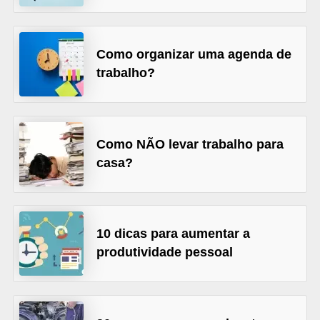
o
n
c
Como organizar uma agenda de
u
trabalho?
r
s
o
Como NÃO levar trabalho para
s
casa?
P
ú
b
10 dicas para aumentar a
l
produtividade pessoal
i
c
o