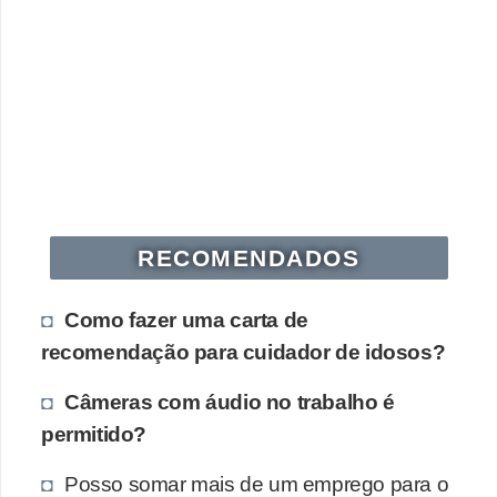
s
o
E
m
p
r
e
RECOMENDADOS
e
n
Como fazer uma carta de
d
recomendação para cuidador de idosos?
e
d
Câmeras com áudio no trabalho é
o
permitido?
r
Posso somar mais de um emprego para o