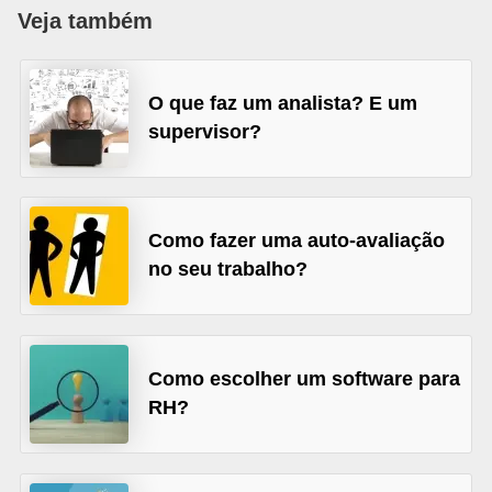
r
Veja também
e
s
O que faz um analista? E um
a
supervisor?
B
i
o
Como fazer uma auto-avaliação
m
no seu trabalho?
e
t
r
Como escolher um software para
i
RH?
a
C