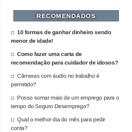
s
o
RECOMENDADOS
E
10 formas de ganhar dinheiro sendo
m
menor de idade!
p
r
Como fazer uma carta de
e
recomendação para cuidador de idosos?
e
Câmeras com áudio no trabalho é
n
permitido?
d
e
Posso somar mais de um emprego para o
tempo do Seguro Desemprego?
d
o
Qual o melhor dia do mês para pedir
r
conta?