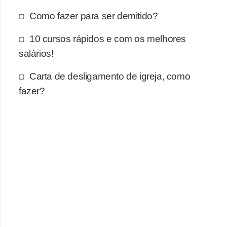
e
Como fazer para ser demitido?
a
u
10 cursos rápidos e com os melhores
t
salários!
ô
Carta de desligamento de igreja, como
n
fazer?
o
m
o
!
M
E
I
e
M