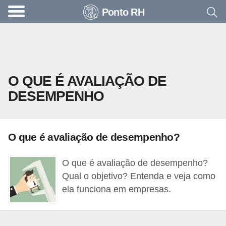
Ponto RH
A
c
o
n
O QUE É AVALIAÇÃO DE
t
DESEMPENHO
e
c
e
O que é avaliação de desempenho?
u
n
O que é avaliação de desempenho?
a
Qual o objetivo? Entenda e veja como
e
ela funciona em empresas.
m
p