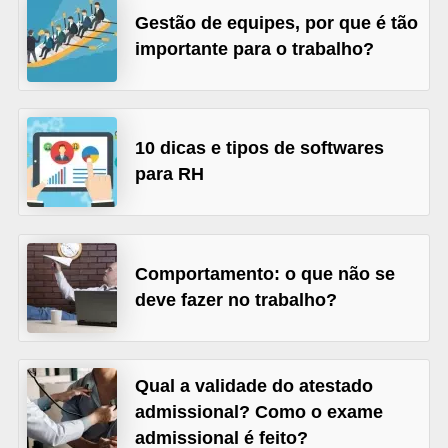
o
Gestão de equipes, por que é tão
n
importante para o trabalho?
c
u
r
10 dicas e tipos de softwares
s
para RH
o
s
P
Comportamento: o que não se
ú
deve fazer no trabalho?
b
l
i
Qual a validade do atestado
c
admissional? Como o exame
o
admissional é feito?