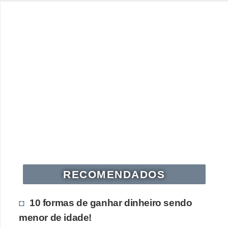
e
a
u
t
ô
n
o
m
o
!
M
E
RECOMENDADOS
I
e
10 formas de ganhar dinheiro sendo
M
menor de idade!