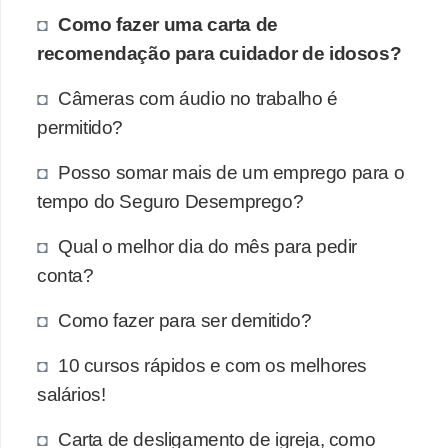
E
Como fazer uma carta de
!
recomendação para cuidador de idosos?
F
Câmeras com áudio no trabalho é
G
permitido?
T
S
Posso somar mais de um emprego para o
tempo do Seguro Desemprego?
L
e
Qual o melhor dia do mês para pedir
g
conta?
i
Como fazer para ser demitido?
s
l
10 cursos rápidos e com os melhores
a
salários!
ç
Carta de desligamento de igreja, como
ã