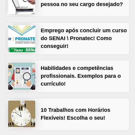
pessoa no seu cargo desejado?
s
o
E
Emprego após concluir um curso
m
do SENAI \ Pronatec! Como
p
conseguir!
r
e
Habilidades e competências
e
profissionais. Exemplos para o
n
currículo!
d
e
d
10 Trabalhos com Horários
o
Flexíveis! Escolha o seu!
r