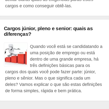
r
cargos e como conseguir obtê-las.
e
s
a
Cargos júnior, pleno e senior: quais as
diferenças?
B
i
Quando você está se candidatando a
o
uma posição de emprego ou está
m
dentro de uma grande empresa, há
e
três definições básicas para os
t
cargos dos quais você pode fazer parte: júnior,
pleno e sênior. Mas o que significa cada um
r
deles? Vamos explicar o que são estas definições
i
de forma simples, rápida e bem prática.
a
C