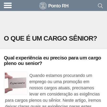
Ponto RH
A
c
o
n
O QUE É UM CARGO SÊNIOR?
t
e
c
Qual experiência eu preciso para um cargo
e
pleno ou senior?
u
n
Quando estamos procurando um
a
emprego ou uma promoção em
nossos cargos atuais, precisamos
e
levar em consideração as exigências
m
para cargos plenos ou sênior. Neste artigo, iremos
p
deixar claras quais as exigências paras estes