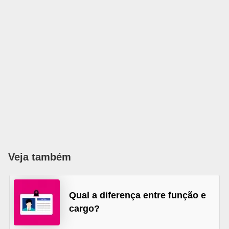
o
n
c
u
r
s
o
s
P
ú
b
Veja também
l
i
Qual a diferença entre função e
c
cargo?
o