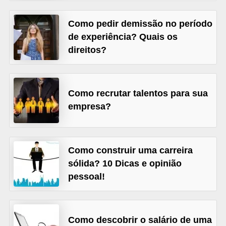
s
Como pedir demissão no período
C
de experiência? Quais os
o
direitos?
n
t
r
Como recrutar talentos para sua
o
empresa?
l
e
d
Como construir uma carreira
e
sólida? 10 Dicas e opinião
a
pessoal!
c
e
Como descobrir o salário de uma
s