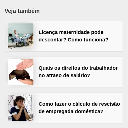
r
Veja também
e
s
a
Licença maternidade pode
descontar? Como funciona?
B
i
o
m
Quais os direitos do trabalhador
e
no atraso de salário?
t
r
i
Como fazer o cálculo de rescisão
a
de empregada doméstica?
C