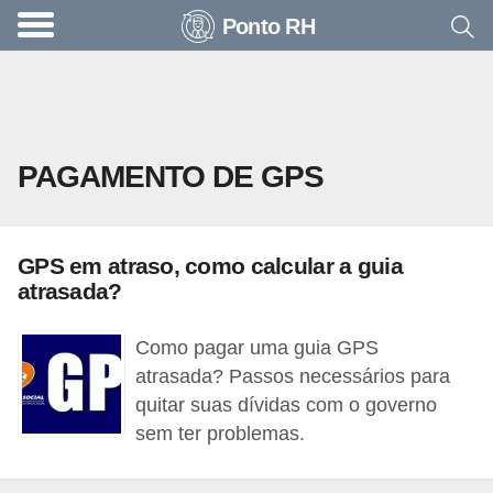
Ponto RH
A
c
o
n
PAGAMENTO DE GPS
t
e
c
GPS em atraso, como calcular a guia
e
atrasada?
u
n
Como pagar uma guia GPS
a
atrasada? Passos necessários para
quitar suas dívidas com o governo
e
sem ter problemas.
m
p