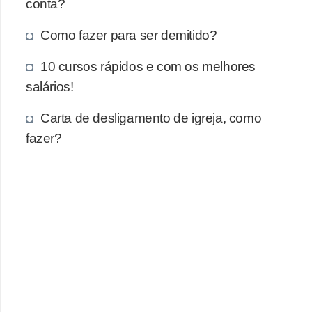
e
conta?
a
Como fazer para ser demitido?
u
t
10 cursos rápidos e com os melhores
ô
salários!
n
Carta de desligamento de igreja, como
o
fazer?
m
o
!
M
E
I
e
M