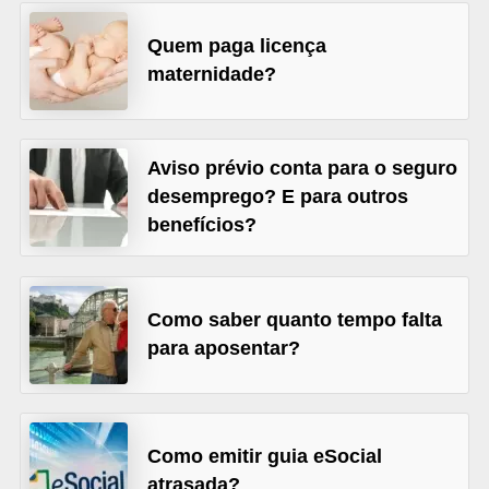
o
n
Quem paga licença
c
maternidade?
u
r
Aviso prévio conta para o seguro
s
desemprego? E para outros
o
benefícios?
s
P
ú
Como saber quanto tempo falta
b
para aposentar?
l
i
c
Como emitir guia eSocial
o
atrasada?