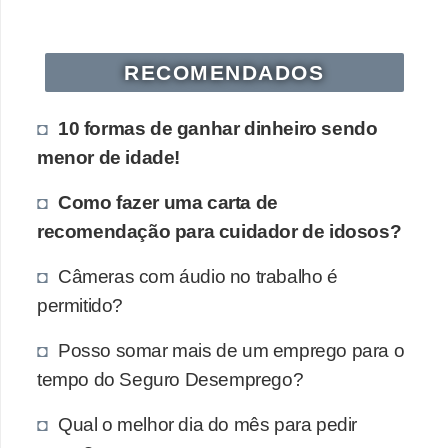
s
o
RECOMENDADOS
E
m
10 formas de ganhar dinheiro sendo
p
menor de idade!
r
Como fazer uma carta de
e
recomendação para cuidador de idosos?
e
n
Câmeras com áudio no trabalho é
d
permitido?
e
Posso somar mais de um emprego para o
d
tempo do Seguro Desemprego?
o
r
Qual o melhor dia do mês para pedir