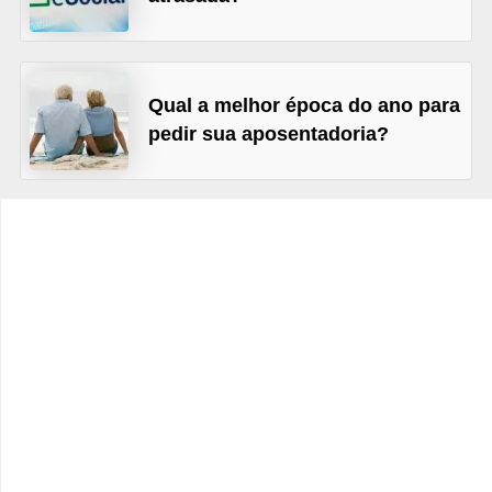
s
C
o
Qual a melhor época do ano para
n
pedir sua aposentadoria?
t
r
o
l
e
d
e
a
c
e
s