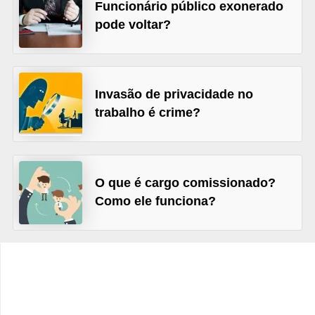
s
Funcionário público exonerado
pode voltar?
C
o
n
Invasão de privacidade no
t
trabalho é crime?
r
o
l
e
O que é cargo comissionado?
Como ele funciona?
d
e
a
c
e
s