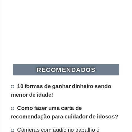
s
o
E
m
p
r
e
RECOMENDADOS
e
n
10 formas de ganhar dinheiro sendo
d
menor de idade!
e
d
Como fazer uma carta de
o
recomendação para cuidador de idosos?
r
Câmeras com áudio no trabalho é