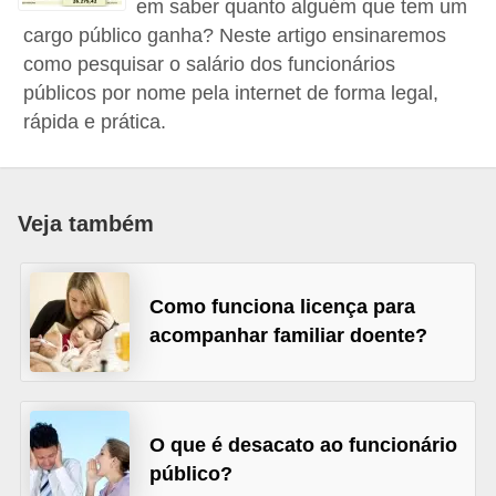
em saber quanto alguém que tem um
r
cargo público ganha? Neste artigo ensinaremos
e
como pesquisar o salário dos funcionários
s
públicos por nome pela internet de forma legal,
a
rápida e prática.
B
i
Veja também
o
m
e
Como funciona licença para
t
acompanhar familiar doente?
r
i
a
O que é desacato ao funcionário
C
público?