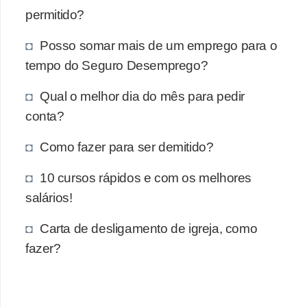
e
permitido?
a
u
Posso somar mais de um emprego para o
t
tempo do Seguro Desemprego?
ô
Qual o melhor dia do mês para pedir
n
conta?
o
m
Como fazer para ser demitido?
o
10 cursos rápidos e com os melhores
!
salários!
M
E
Carta de desligamento de igreja, como
fazer?
I
e
M