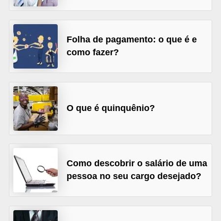
o
n
c
Folha de pagamento: o que é e
u
como fazer?
r
s
o
s
O que é quinquênio?
P
ú
b
Como descobrir o salário de uma
l
pessoa no seu cargo desejado?
i
c
o