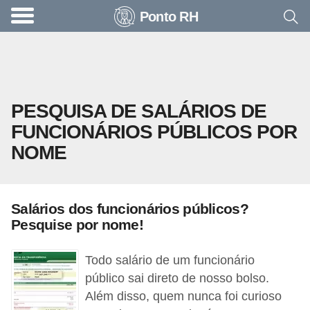
Ponto RH
A
c
o
n
PESQUISA DE SALÁRIOS DE
t
FUNCIONÁRIOS PÚBLICOS POR
e
NOME
c
e
u
Salários dos funcionários públicos?
n
Pesquise por nome!
a
e
Todo salário de um funcionário
m
público sai direto de nosso bolso.
Além disso, quem nunca foi curioso
p