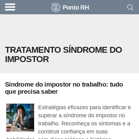
Ponto RH
A
c
o
n
TRATAMENTO SÍNDROME DO
t
IMPOSTOR
e
c
e
Síndrome do impostor no trabalho: tudo
u
que precisa saber
n
a
Estratégias eficazes para identificar e
e
superar a síndrome do impostor no
trabalho. Reconheça os sintomas e a
m
construir confiança em suas
p