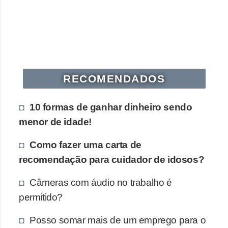
s
o
E
m
p
RECOMENDADOS
r
10 formas de ganhar dinheiro sendo
e
menor de idade!
e
n
Como fazer uma carta de
d
recomendação para cuidador de idosos?
e
Câmeras com áudio no trabalho é
d
permitido?
o
r
Posso somar mais de um emprego para o