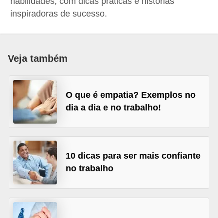
habilidades, com dicas práticas e histórias
r
inspiradoras de sucesso.
e
s
a
Veja também
B
i
O que é empatia? Exemplos no
o
dia a dia e no trabalho!
m
e
t
10 dicas para ser mais confiante
r
no trabalho
i
a
C