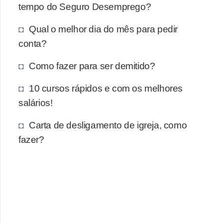
e
tempo do Seguro Desemprego?
a
Qual o melhor dia do mês para pedir
u
conta?
t
ô
Como fazer para ser demitido?
n
10 cursos rápidos e com os melhores
o
salários!
m
o
Carta de desligamento de igreja, como
!
fazer?
M
E
I
e
M