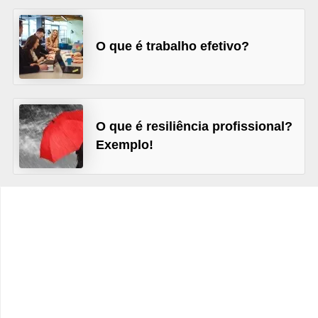
s
C
O que é trabalho efetivo?
o
n
t
r
O que é resiliência profissional?
o
Exemplo!
l
e
d
e
a
c
e
s