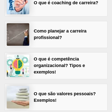
o
O que é coaching de carreira?
n
c
u
Como planejar a carreira
r
profissional?
s
o
s
O que é competência
P
organizacional? Tipos e
ú
exemplos!
b
l
i
O que são valores pessoais?
c
Exemplos!
o