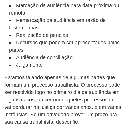
Marcação da audiência para data próxima ou
s
remota
o
Remarcação da audiência em razão de
E
testemunhas
m
Realização de perícias
Recursos que podem ser apresentados pelas
p
partes
r
Audiência de conciliação
e
Julgamento
e
n
Estamos falando apenas de algumas partes que
formam um processo trabalhista. O processo pode
d
ser resolvido logo no primeiro dia de audiência em
e
alguns casos, ou ser um daqueles processos que
d
vai perdurar na justiça por vários anos, e em várias
o
instâncias. Se um advogado prever um prazo pra
r
sua causa trabalhista, desconfie.