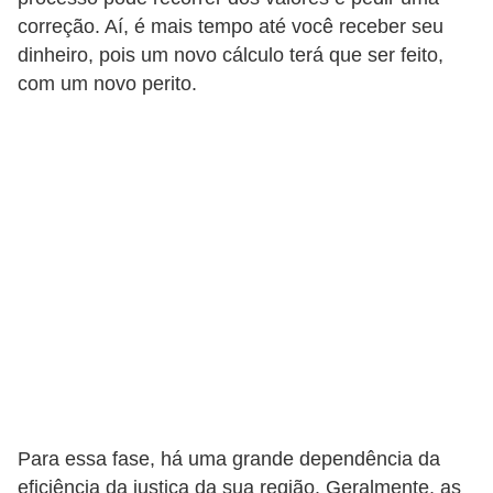
a
correção. Aí, é mais tempo até você receber seu
b
dinheiro, pois um novo cálculo terá que ser feito,
a
com um novo perito.
l
h
o
P
o
r
t
a
r
i
a
Para essa fase, há uma grande dependência da
1
eficiência da justiça da sua região. Geralmente, as