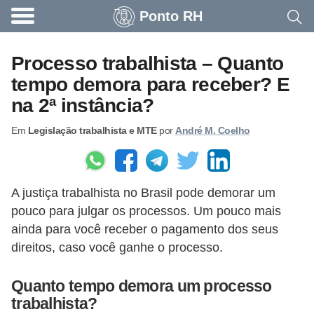
Ponto RH
A
c
Processo trabalhista – Quanto
o
tempo demora para receber? E
n
na 2ª instância?
t
Em
Legislação trabalhista e MTE
por
André M. Coelho
e
c
e
A justiça trabalhista no Brasil pode demorar um
u
pouco para julgar os processos. Um pouco mais
n
ainda para você receber o pagamento dos seus
a
direitos, caso você ganhe o processo.
e
m
Quanto tempo demora um processo
trabalhista?
p