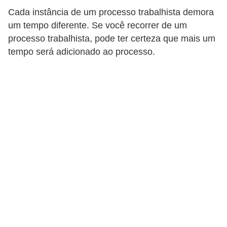
r
Cada instância de um processo trabalhista demora
e
um tempo diferente. Se você recorrer de um
s
processo trabalhista, pode ter certeza que mais um
tempo será adicionado ao processo.
a
B
i
o
m
e
t
r
i
a
C