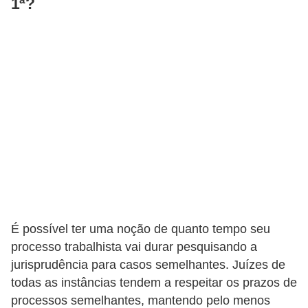
1ª?
o
t
r
a
b
a
l
h
i
s
t
É possível ter uma noção de quanto tempo seu
a
processo trabalhista vai durar pesquisando a
jurisprudência para casos semelhantes. Juízes de
e
todas as instâncias tendem a respeitar os prazos de
M
processos semelhantes, mantendo pelo menos
T