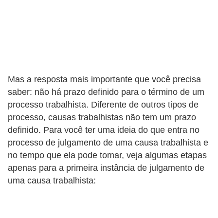
o
n
c
u
r
s
Mas a resposta mais importante que você precisa
o
saber: não há prazo definido para o término de um
processo trabalhista. Diferente de outros tipos de
s
processo, causas trabalhistas não tem um prazo
P
definido. Para você ter uma ideia do que entra no
ú
processo de julgamento de uma causa trabalhista e
b
no tempo que ela pode tomar, veja algumas etapas
l
apenas para a primeira instância de julgamento de
i
uma causa trabalhista:
c
o