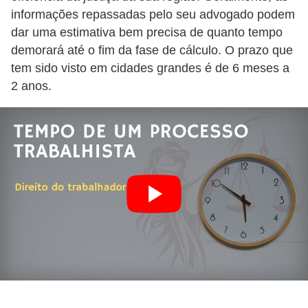
informações repassadas pelo seu advogado podem
5
dar uma estimativa bem precisa de quanto tempo
1
demorará até o fim da fase de cálculo. O prazo que
0
tem sido visto em cidades grandes é de 6 meses a
M
2 anos.
T
E
R
e
c
u
r
s
o
s