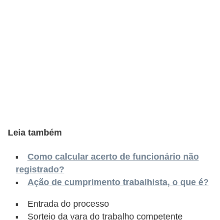
s
C
o
n
t
r
o
l
e
Leia também
d
e
Como calcular acerto de funcionário não
registrado?
a
Ação de cumprimento trabalhista, o que é?
c
e
Entrada do processo
s
Sorteio da vara do trabalho competente