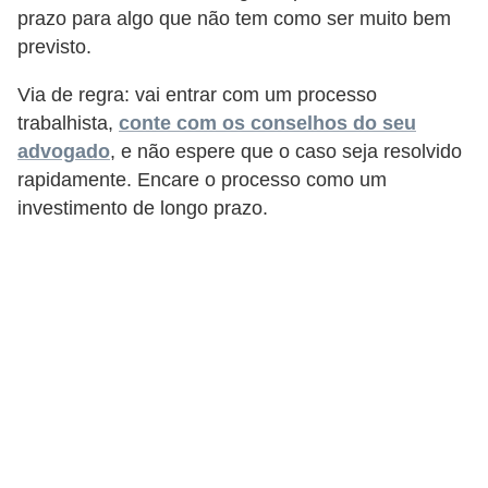
d
prazo para algo que não tem como ser muito bem
previsto.
e
p
Via de regra: vai entrar com um processo
o
trabalhista,
conte com os conselhos do seu
n
advogado
, e não espere que o caso seja resolvido
rapidamente. Encare o processo como um
t
investimento de longo prazo.
o
S
o
f
t
w
a
r
e