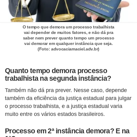
E
!
F
O tempo que demora um processo trabalhista
G
vai depender de muitos fatores, e não dá pra
saber nem prever quanto tempo um processo
T
vai demorar em qualquer instância que seja.
(Foto: advocaciamaciel.adv.br)
S
L
Quanto tempo demora processo
e
trabalhista na segunda instância?
g
i
Também não dá pra prever. Nesse caso, depende
também da eficiência da justiça estadual para julgar
s
o processo trabalhista, e a justiça estadual varia
l
muito entre os vários estados brasileiros.
a
ç
Processo em 2ª instância demora? E na
ã