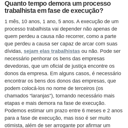
H
Quanto tempo demora um processo
u
trabalhista em fase de execução?
m
1 mês, 10 anos, 1 ano, 5 anos. A execução de um
a
processo trabalhista vai depender não apenas de
n
quem perdeu a causa não recorrer, como a parte
que perdeu a causa ser capaz de arcar com suas
o
dívidas,
sejam elas trabalhistas
ou não. Pode ser
s
necessário penhorar os bens das empresas
R
devedoras, que um oficial de justiça encontre os
e
donos da empresa. Em alguns casos, é necessário
encontrar os bens dos donos das empresas, que
l
podem colocá-los no nome de terceiros (os
ó
chamados “laranjas”), tornando necessário mais
g
etapas e mais demora na fase de execução.
i
Podemos estimar um prazo entre 6 meses e 2 anos
o
para a fase de execução, mas isso é ser muito
s
otimista, além de ser arrogante por afirmar um