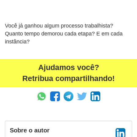
d
e
Você já ganhou algum processo trabalhista?
c
Quanto tempo demorou cada etapa? E em cada
o
instância?
n
t
r
Ajudamos você?
o
Retribua compartilhando!
l
e
d
e
p
o
Sobre o autor