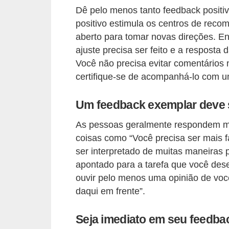
e
Dê pelo menos tanto feedback positi
a
positivo estimula os centros de reco
u
aberto para tomar novas direções. En
t
ajuste precisa ser feito e a resposta
ô
Você não precisa evitar comentários
certifique-se de acompanhá-lo com u
n
o
Um feedback exemplar deve s
m
o
As pessoas geralmente respondem melh
coisas como “Você precisa ser mais f
!
ser interpretado de muitas maneiras p
M
apontado para a tarefa que você desej
E
ouvir pelo menos uma opinião de vo
I
daqui em frente”.
e
M
Seja imediato em seu feedba