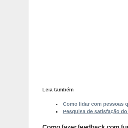
r
e
s
a
B
i
o
m
e
t
Leia também
r
i
Como lidar com pessoas q
a
Pesquisa de satisfação do 
C
Como fazer feedback com fu