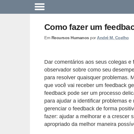
A
c
Como fazer um feedbac
o
Em
Recursos Humanos
por
André M. Coelho
n
t
e
Dar comentários aos seus colegas e f
c
observador sobre como seu desempe
e
para resolver quaisquer problemas. 
u
que você vai receber um feedback ge
feedback pode ser um processo delic
n
para ajudar a identificar problemas 
a
gerenciar o feedback de forma positi
e
fazer: ajudar a melhorar e a cresce
m
apropriado da melhor maneira possív
p