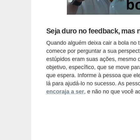
o
t
r
Seja duro no feedback, mas
a
Quando alguém deixa cair a bola no t
b
comece por perguntar a sua perspecti
a
estúpidos eram suas ações, mesmo q
l
objetivo, específico, que se move par
h
que espera. Informe à pessoa que ele
i
lá para ajudá-lo no sucesso. As pess
encoraja a ser
, e não no que você ac
s
t
a
e
M
T