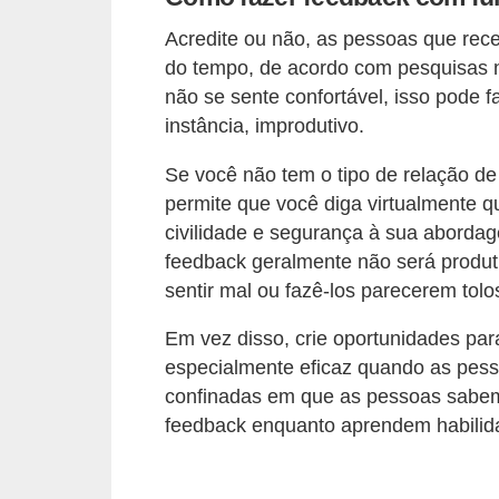
o
Acredite ou não, as pessoas que re
n
do tempo, de acordo com pesquisas n
c
não se sente confortável, isso pode 
u
instância, improdutivo.
r
s
Se você não tem o tipo de relação 
permite que você diga virtualmente q
o
civilidade e segurança à sua aborda
s
feedback geralmente não será produti
P
sentir mal ou fazê-los parecerem tolo
ú
Em vez disso, crie oportunidades para
b
especialmente eficaz quando as pess
l
confinadas em que as pessoas sabem
i
feedback enquanto aprendem habilid
c
o