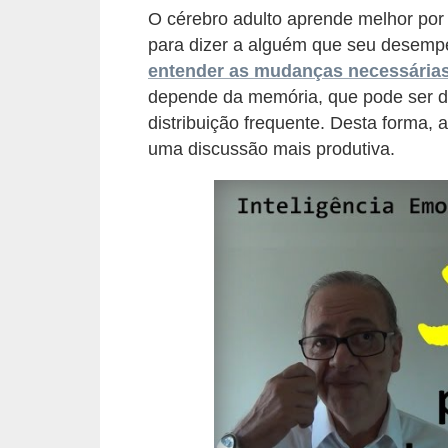
E
O cérebro adulto aprende melhor por
!
para dizer a alguém que seu desemp
entender as mudanças necessária
F
depende da memória, que pode ser de
G
distribuição frequente. Desta forma
T
uma discussão mais produtiva.
S
L
e
g
i
s
l
a
ç
ã