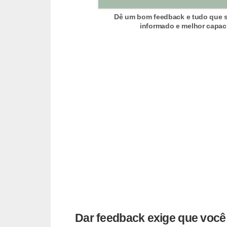
s
Dê um bom feedback e tudo que s
o
informado e melhor capaci
E
m
p
r
e
e
n
d
e
d
o
r
Dar feedback exige que você 