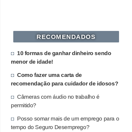
s
o
E
m
RECOMENDADOS
p
10 formas de ganhar dinheiro sendo
r
menor de idade!
e
e
Como fazer uma carta de
n
recomendação para cuidador de idosos?
d
Câmeras com áudio no trabalho é
e
permitido?
d
o
Posso somar mais de um emprego para o
r
tempo do Seguro Desemprego?