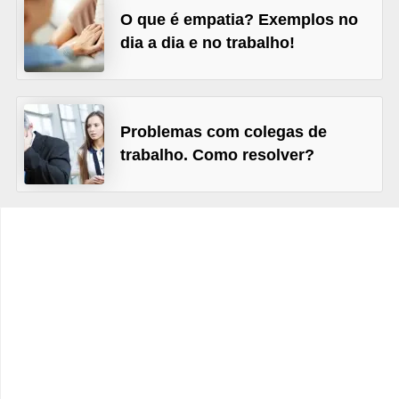
s
O que é empatia? Exemplos no
C
dia a dia e no trabalho!
o
n
t
Problemas com colegas de
r
trabalho. Como resolver?
o
l
e
d
e
a
c
e
s