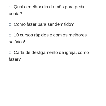
e
Qual o melhor dia do mês para pedir
a
conta?
u
t
Como fazer para ser demitido?
ô
10 cursos rápidos e com os melhores
n
salários!
o
m
Carta de desligamento de igreja, como
o
fazer?
!
M
E
I
e
M