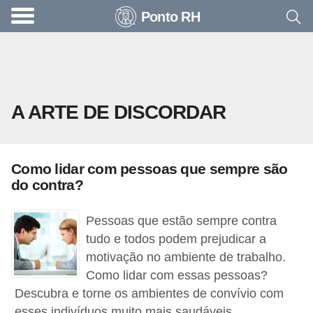
Ponto RH
A
c
o
n
A ARTE DE DISCORDAR
t
e
c
Como lidar com pessoas que sempre são
e
do contra?
u
n
Pessoas que estão sempre contra
a
tudo e todos podem prejudicar a
motivação no ambiente de trabalho.
e
Como lidar com essas pessoas?
m
Descubra e torne os ambientes de convívio com
p
esses indivíduos muito mais saudáveis.