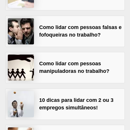
o
n
c
Como lidar com pessoas falsas e
u
fofoqueiras no trabalho?
r
s
o
s
Como lidar com pessoas
manipuladoras no trabalho?
P
ú
b
l
10 dicas para lidar com 2 ou 3
i
empregos simultâneos!
c
o