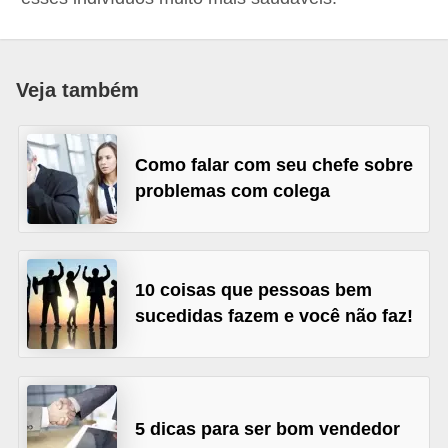
r
e
s
Veja também
a
B
Como falar com seu chefe sobre
i
problemas com colega
o
m
e
10 coisas que pessoas bem
t
sucedidas fazem e você não faz!
r
i
a
C
5 dicas para ser bom vendedor