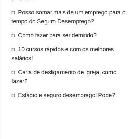
e
a
Posso somar mais de um emprego para o
u
tempo do Seguro Desemprego?
t
Como fazer para ser demitido?
ô
n
10 cursos rápidos e com os melhores
o
salários!
m
Carta de desligamento de igreja, como
o
fazer?
!
M
Estágio e seguro desemprego! Pode?
E
I
e
M