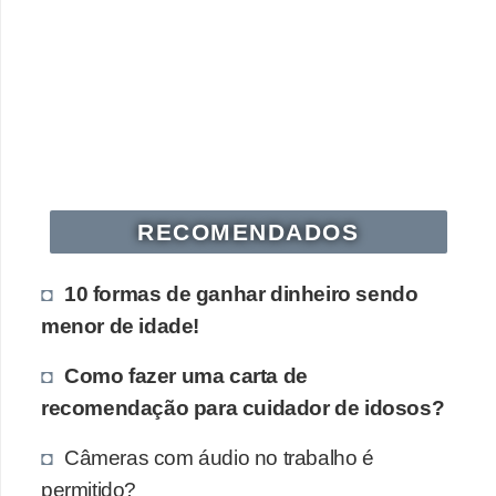
s
o
E
m
p
r
RECOMENDADOS
e
e
10 formas de ganhar dinheiro sendo
n
menor de idade!
d
e
Como fazer uma carta de
d
recomendação para cuidador de idosos?
o
Câmeras com áudio no trabalho é
r
permitido?