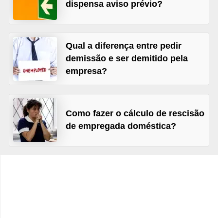
s
dispensa aviso prévio?
C
o
Qual a diferença entre pedir
n
demissão e ser demitido pela
t
empresa?
r
o
l
Como fazer o cálculo de rescisão
e
de empregada doméstica?
d
e
a
c
e
s