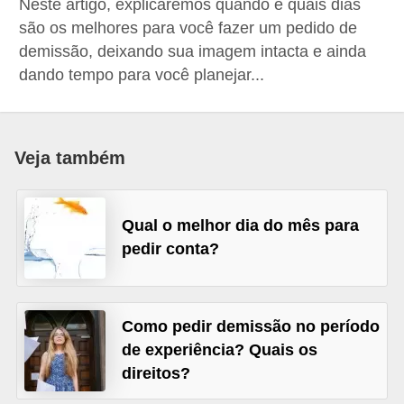
Neste artigo, explicaremos quando e quais dias
r
são os melhores para você fazer um pedido de
e
demissão, deixando sua imagem intacta e ainda
s
dando tempo para você planejar...
a
B
i
Veja também
o
m
Qual o melhor dia do mês para
e
pedir conta?
t
r
i
Como pedir demissão no período
a
de experiência? Quais os
direitos?
C