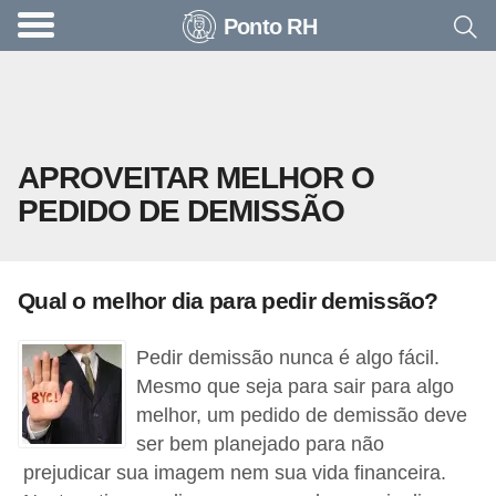
Ponto RH
A
c
o
n
APROVEITAR MELHOR O
t
PEDIDO DE DEMISSÃO
e
c
e
Qual o melhor dia para pedir demissão?
u
n
Pedir demissão nunca é algo fácil.
a
Mesmo que seja para sair para algo
e
melhor, um pedido de demissão deve
ser bem planejado para não
m
prejudicar sua imagem nem sua vida financeira.
p