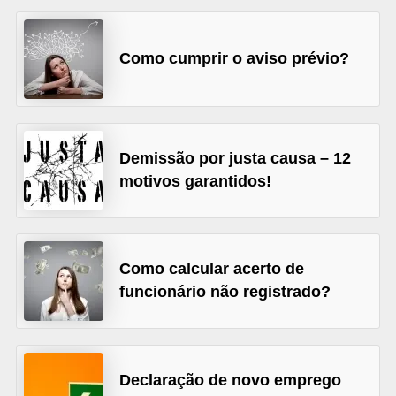
o
n
c
Como cumprir o aviso prévio?
u
r
s
Demissão por justa causa – 12
o
motivos garantidos!
s
P
ú
Como calcular acerto de
b
funcionário não registrado?
l
i
c
o
Declaração de novo emprego