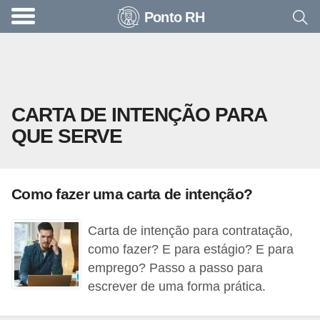
Ponto RH
A
c
o
n
CARTA DE INTENÇÃO PARA
t
QUE SERVE
e
c
e
Como fazer uma carta de intenção?
u
n
Carta de intenção para contratação,
a
como fazer? E para estágio? E para
e
emprego? Passo a passo para
escrever de uma forma prática.
m
p