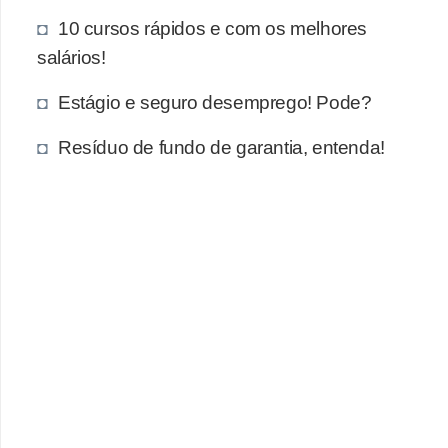
e
10 cursos rápidos e com os melhores
a
salários!
u
t
Estágio e seguro desemprego! Pode?
ô
Resíduo de fundo de garantia, entenda!
n
o
m
o
!
M
E
I
e
M