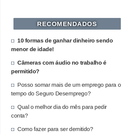
s
o
RECOMENDADOS
E
m
10 formas de ganhar dinheiro sendo
p
menor de idade!
r
Câmeras com áudio no trabalho é
e
permitido?
e
n
Posso somar mais de um emprego para o
d
tempo do Seguro Desemprego?
e
Qual o melhor dia do mês para pedir
d
conta?
o
r
Como fazer para ser demitido?