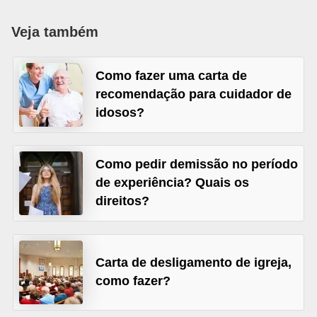
r
e
Veja também
s
a
Como fazer uma carta de
recomendação para cuidador de
B
idosos?
i
o
Como pedir demissão no período
m
de experiência? Quais os
e
direitos?
t
r
i
Carta de desligamento de igreja,
a
como fazer?
C