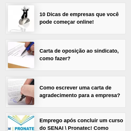
o
n
10 Dicas de empresas que você
c
pode começar online!
u
r
s
Carta de oposição ao sindicato,
o
como fazer?
s
P
ú
Como escrever uma carta de
b
agradecimento para a empresa?
l
i
c
Emprego após concluir um curso
o
do SENAI \ Pronatec! Como