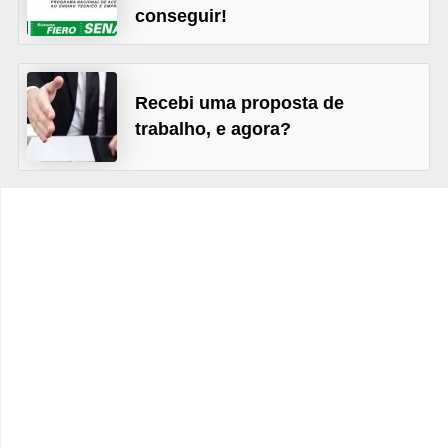
s
conseguir!
C
o
Recebi uma proposta de
n
trabalho, e agora?
t
r
o
l
e
d
e
a
c
e
s