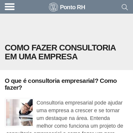
Ponto RH
A
c
o
n
COMO FAZER CONSULTORIA
t
EM UMA EMPRESA
e
c
e
O que é consultoria empresarial? Como
u
fazer?
n
a
Consultoria empresarial pode ajudar
e
uma empresa a crescer e se tornar
um destaque na área. Entenda
m
melhor como funciona um projeto de
p