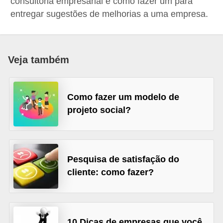
consultoria empresarial e como fazer um para
r
entregar sugestões de melhorias a uma empresa.
e
s
a
Veja também
B
i
Como fazer um modelo de
o
projeto social?
m
e
t
Pesquisa de satisfação do
r
cliente: como fazer?
i
a
C
10 Dicas de empresas que você