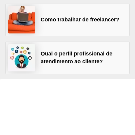
s
C
Como trabalhar de freelancer?
o
n
t
r
Qual o perfil profissional de
o
atendimento ao cliente?
l
e
d
e
a
c
e
s