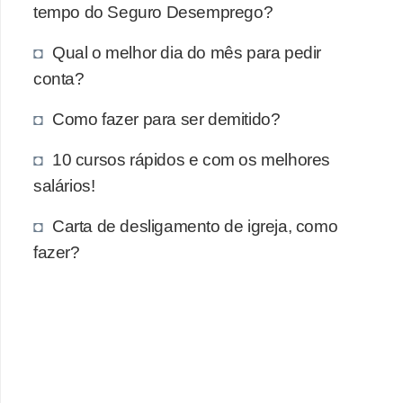
e
tempo do Seguro Desemprego?
a
Qual o melhor dia do mês para pedir
u
conta?
t
ô
Como fazer para ser demitido?
n
10 cursos rápidos e com os melhores
o
salários!
m
o
Carta de desligamento de igreja, como
!
fazer?
M
E
I
e
M