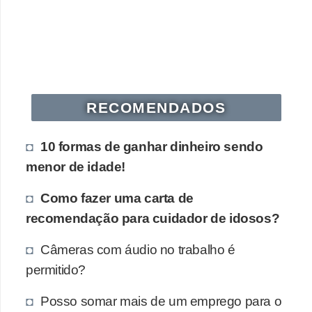
s
o
E
m
p
RECOMENDADOS
r
10 formas de ganhar dinheiro sendo
e
menor de idade!
e
n
Como fazer uma carta de
d
recomendação para cuidador de idosos?
e
Câmeras com áudio no trabalho é
d
permitido?
o
r
Posso somar mais de um emprego para o