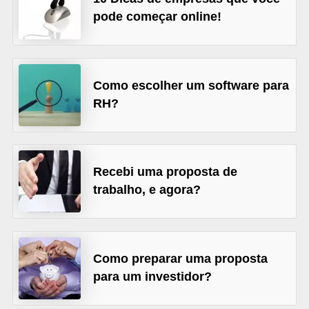
o
pode começar online!
n
c
u
Como escolher um software para
r
RH?
s
o
s
P
Recebi uma proposta de
trabalho, e agora?
ú
b
l
i
Como preparar uma proposta
c
para um investidor?
o