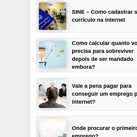
r
SINE – Como cadastrar 
e
currículo na internet
s
a
Como calcular quanto v
B
precisa para sobreviver
i
depois de ser mandado
o
embora?
m
e
Vale a pena pagar para
t
conseguir um emprego p
r
internet?
i
a
Onde procurar o primeir
C
emprego?