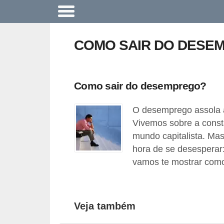
A
c
COMO SAIR DO DESE
o
n
t
Como sair do desemprego?
e
O desemprego assola a 
c
Vivemos sobre a cons
e
mundo capitalista. Mas
u
hora de se desesperar: 
n
vamos te mostrar com
a
e
m
Veja também
p