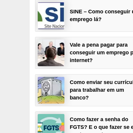
r
SINE – Como conseguir
e
emprego lá?
s
a
B
Vale a pena pagar para
i
conseguir um emprego p
internet?
o
m
e
Como enviar seu currícu
t
para trabalhar em um
r
banco?
i
a
Como fazer a senha do
C
FGTS? E o que fazer se 