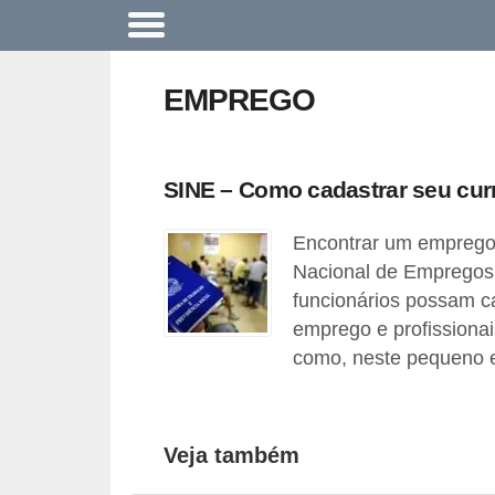
A
c
EMPREGO
o
n
t
SINE – Como cadastrar seu curr
e
Encontrar um emprego 
c
Nacional de Empregos 
e
funcionários possam ca
u
emprego e profissionais
n
como, neste pequeno e 
a
e
m
Veja também
p