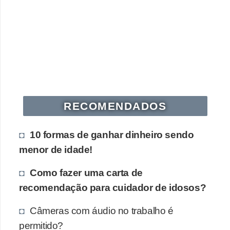
s
o
E
m
p
r
RECOMENDADOS
e
e
10 formas de ganhar dinheiro sendo
n
menor de idade!
d
e
Como fazer uma carta de
d
recomendação para cuidador de idosos?
o
Câmeras com áudio no trabalho é
r
permitido?