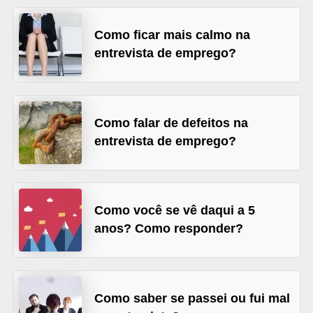
o
n
Como ficar mais calmo na
c
entrevista de emprego?
u
r
s
Como falar de defeitos na
o
entrevista de emprego?
s
P
ú
Como você se vê daqui a 5
b
anos? Como responder?
l
i
c
o
Como saber se passei ou fui mal