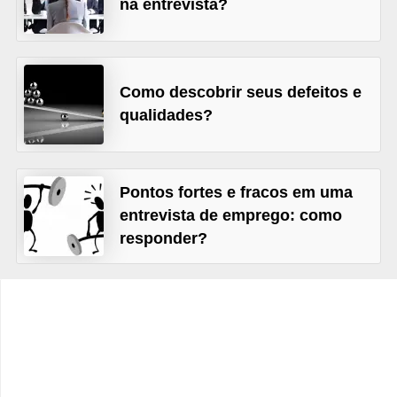
na entrevista?
s
C
o
Como descobrir seus defeitos e
n
qualidades?
t
r
o
Pontos fortes e fracos em uma
l
entrevista de emprego: como
e
responder?
d
e
a
c
e
s