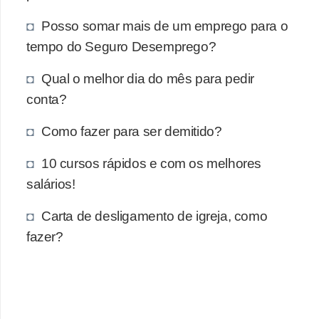
e
a
Posso somar mais de um emprego para o
u
tempo do Seguro Desemprego?
t
Qual o melhor dia do mês para pedir
ô
conta?
n
o
Como fazer para ser demitido?
m
10 cursos rápidos e com os melhores
o
salários!
!
M
Carta de desligamento de igreja, como
fazer?
E
I
e
M