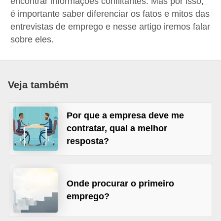
encontrar informações conflitantes. Mas por isso,
r
é importante saber diferenciar os fatos e mitos das
e
entrevistas de emprego e nesse artigo iremos falar
s
sobre eles.
a
B
Veja também
i
o
m
Por que a empresa deve me
contratar, qual a melhor
e
resposta?
t
r
i
Onde procurar o primeiro
a
emprego?
C