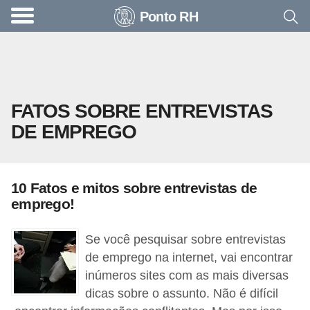
Ponto RH
A
c
o
n
FATOS SOBRE ENTREVISTAS
t
DE EMPREGO
e
c
e
10 Fatos e mitos sobre entrevistas de
u
emprego!
n
a
Se você pesquisar sobre entrevistas
e
de emprego na internet, vai encontrar
inúmeros sites com as mais diversas
m
dicas sobre o assunto. Não é difícil
p