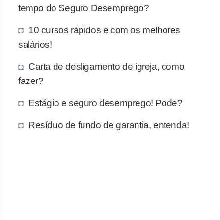
e
tempo do Seguro Desemprego?
a
10 cursos rápidos e com os melhores
u
salários!
t
ô
Carta de desligamento de igreja, como
n
fazer?
o
Estágio e seguro desemprego! Pode?
m
o
Resíduo de fundo de garantia, entenda!
!
M
E
I
e
M