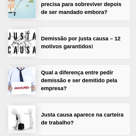
o
precisa para sobreviver depois
n
de ser mandado embora?
c
u
r
Demissão por justa causa – 12
motivos garantidos!
s
o
s
Qual a diferença entre pedir
P
demissão e ser demitido pela
ú
empresa?
b
l
i
Justa causa aparece na carteira
c
de trabalho?
o