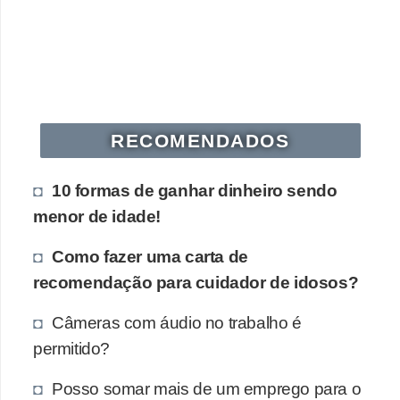
s
o
E
m
p
RECOMENDADOS
r
e
10 formas de ganhar dinheiro sendo
e
menor de idade!
n
Como fazer uma carta de
d
recomendação para cuidador de idosos?
e
d
Câmeras com áudio no trabalho é
permitido?
o
r
Posso somar mais de um emprego para o