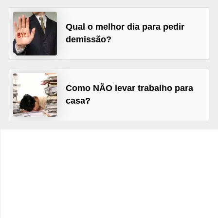
s
C
Qual o melhor dia para pedir
o
demissão?
n
t
r
Como NÃO levar trabalho para
o
casa?
l
e
d
e
a
c
e
s