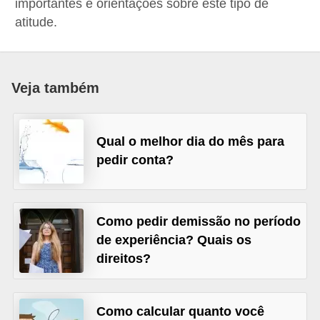
importantes e orientações sobre este tipo de
r
atitude.
e
s
a
Veja também
B
i
Qual o melhor dia do mês para
o
pedir conta?
m
e
t
Como pedir demissão no período
r
de experiência? Quais os
i
direitos?
a
C
Como calcular quanto você