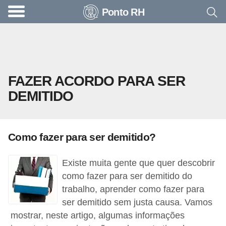
Ponto RH
A
c
o
n
FAZER ACORDO PARA SER
t
DEMITIDO
e
c
e
Como fazer para ser demitido?
u
n
Existe muita gente que quer descobrir
a
como fazer para ser demitido do
e
trabalho, aprender como fazer para
ser demitido sem justa causa. Vamos
m
mostrar, neste artigo, algumas informações
p