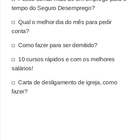
E
tempo do Seguro Desemprego?
!
Qual o melhor dia do mês para pedir
F
conta?
G
T
Como fazer para ser demitido?
S
10 cursos rápidos e com os melhores
L
salários!
e
Carta de desligamento de igreja, como
g
fazer?
i
s
l
a
ç
ã