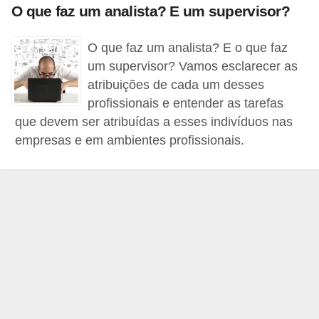
r
O que faz um analista? E um supervisor?
e
O que faz um analista? E o que faz
s
um supervisor? Vamos esclarecer as
a
atribuições de cada um desses
B
profissionais e entender as tarefas
que devem ser atribuídas a esses indivíduos nas
i
empresas e em ambientes profissionais.
o
m
e
t
r
i
a
C