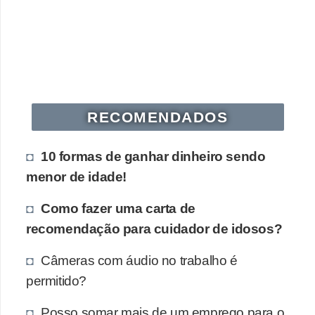
e
a
u
t
ô
n
RECOMENDADOS
o
m
10 formas de ganhar dinheiro sendo
o
menor de idade!
!
Como fazer uma carta de
M
recomendação para cuidador de idosos?
E
I
Câmeras com áudio no trabalho é
e
permitido?
M
Posso somar mais de um emprego para o