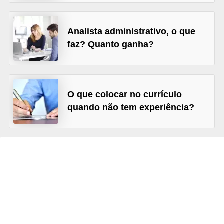
s
o
Analista administrativo, o que
faz? Quanto ganha?
E
m
p
r
O que colocar no currículo
e
quando não tem experiência?
e
n
d
e
d
o
r