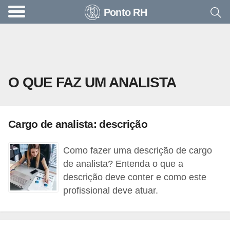
Ponto RH
A
c
o
n
O QUE FAZ UM ANALISTA
t
e
c
Cargo de analista: descrição
e
u
Como fazer uma descrição de cargo
n
de analista? Entenda o que a
a
descrição deve conter e como este
profissional deve atuar.
e
m
p