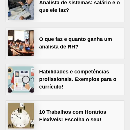
s
Analista de sistemas: salário e o
que ele faz?
C
o
n
O que faz e quanto ganha um
t
analista de RH?
r
o
l
Habilidades e competências
e
profissionais. Exemplos para o
d
currículo!
e
a
c
10 Trabalhos com Horários
e
Flexíveis! Escolha o seu!
s