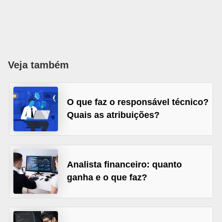
o
n
c
u
r
Veja também
s
o
O que faz o responsável técnico?
s
Quais as atribuições?
P
ú
b
Analista financeiro: quanto
l
ganha e o que faz?
i
c
o