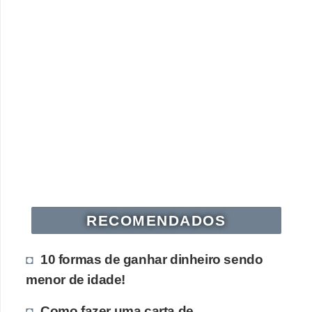
e
a
u
t
ô
n
o
m
o
!
M
RECOMENDADOS
E
I
10 formas de ganhar dinheiro sendo
e
menor de idade!
M
Como fazer uma carta de