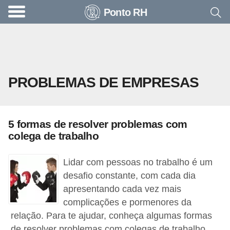
Ponto RH
A
c
o
n
PROBLEMAS DE EMPRESAS
t
e
c
5 formas de resolver problemas com
e
colega de trabalho
u
n
Lidar com pessoas no trabalho é um
a
desafio constante, com cada dia
apresentando cada vez mais
e
complicações e pormenores da
m
relação. Para te ajudar, conheça algumas formas
p
de resolver problemas com colegas de trabalho.