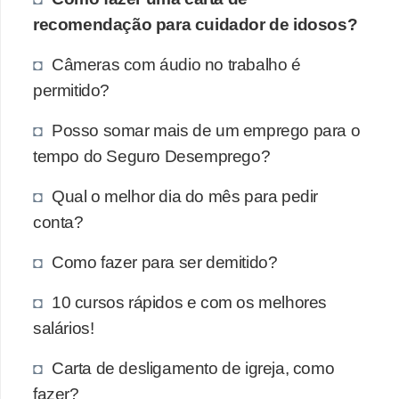
E
recomendação para cuidador de idosos?
!
Câmeras com áudio no trabalho é
F
permitido?
G
T
Posso somar mais de um emprego para o
S
tempo do Seguro Desemprego?
L
Qual o melhor dia do mês para pedir
e
conta?
g
Como fazer para ser demitido?
i
s
10 cursos rápidos e com os melhores
l
salários!
a
Carta de desligamento de igreja, como
ç
fazer?
ã