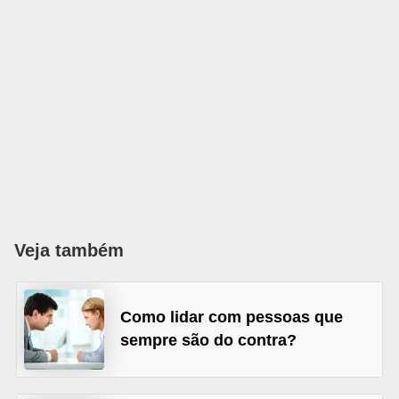
o
n
c
u
r
s
o
s
P
ú
Veja também
b
l
Como lidar com pessoas que
i
sempre são do contra?
c
o