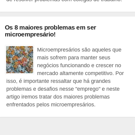
r
e
s
Os 8 maiores problemas em ser
a
microempresário!
B
Microempresários são aqueles que
i
mais sofrem para manter seus
o
negócios funcionando e crescer no
m
mercado altamente competitivo. Por
e
isso, é importante ressaltar que há grandes
t
problemas e desafios nesse "emprego" e neste
artigo iremos tratar dos maiores problemas
r
enfrentados pelos microempresários.
i
a
C