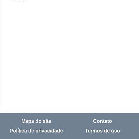
o
t
r
a
b
a
l
h
i
s
t
a
e
Mapa do site
Contato
M
Política de privacidade
Termos de uso
T