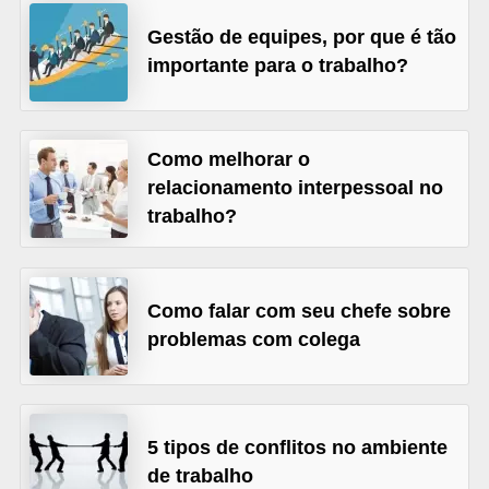
s
Gestão de equipes, por que é tão
C
importante para o trabalho?
o
n
t
Como melhorar o
r
relacionamento interpessoal no
o
trabalho?
l
e
Como falar com seu chefe sobre
d
problemas com colega
e
a
c
e
5 tipos de conflitos no ambiente
de trabalho
s