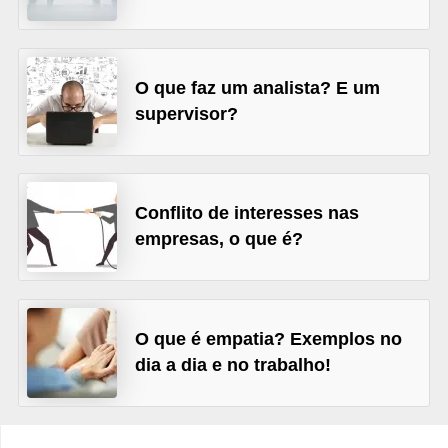
s
o
O que faz um analista? E um
E
supervisor?
m
p
r
e
Conflito de interesses nas
empresas, o que é?
e
n
d
e
O que é empatia? Exemplos no
d
dia a dia e no trabalho!
o
r