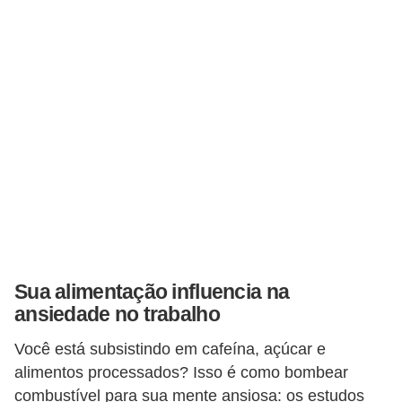
5
1
0
M
T
E
R
e
c
u
Sua alimentação influencia na
r
ansiedade no trabalho
s
Você está subsistindo em cafeína, açúcar e
o
alimentos processados? Isso é como bombear
s
combustível para sua mente ansiosa: os estudos