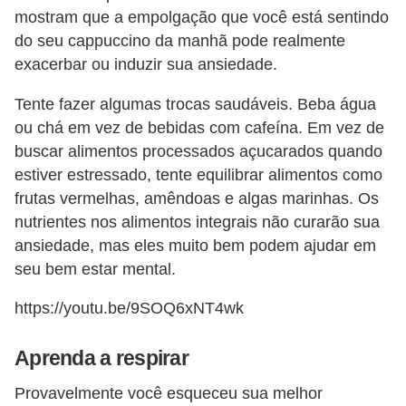
H
mostram que a empolgação que você está sentindo
u
do seu cappuccino da manhã pode realmente
m
exacerbar ou induzir sua ansiedade.
a
Tente fazer algumas trocas saudáveis. Beba água
n
ou chá em vez de bebidas com cafeína. Em vez de
o
buscar alimentos processados ​​açucarados quando
s
estiver estressado, tente equilibrar alimentos como
frutas vermelhas, amêndoas e algas marinhas. Os
R
nutrientes nos alimentos integrais não curarão sua
e
ansiedade, mas eles muito bem podem ajudar em
l
seu bem estar mental.
ó
https://youtu.be/9SOQ6xNT4wk
g
i
Aprenda a respirar
o
s
Provavelmente você esqueceu sua melhor