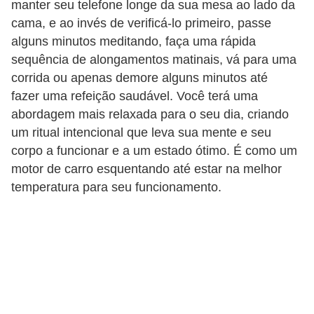
manter seu telefone longe da sua mesa ao lado da
s
cama, e ao invés de verificá-lo primeiro, passe
o
alguns minutos meditando, faça uma rápida
sequência de alongamentos matinais, vá para uma
E
corrida ou apenas demore alguns minutos até
m
fazer uma refeição saudável. Você terá uma
p
abordagem mais relaxada para o seu dia, criando
r
um ritual intencional que leva sua mente e seu
e
corpo a funcionar e a um estado ótimo. É como um
e
motor de carro esquentando até estar na melhor
temperatura para seu funcionamento.
n
d
e
d
o
r