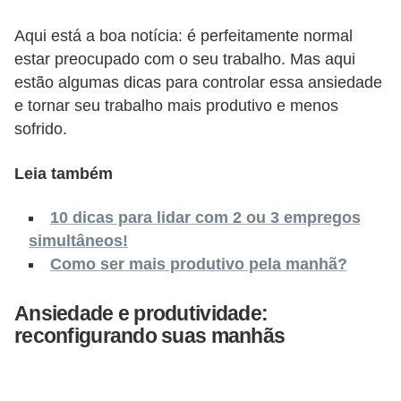
o
n
Aqui está a boa notícia: é perfeitamente normal
c
estar preocupado com o seu trabalho. Mas aqui
estão algumas dicas para controlar essa ansiedade
u
e tornar seu trabalho mais produtivo e menos
r
sofrido.
s
o
Leia também
s
10 dicas para lidar com 2 ou 3 empregos
P
simultâneos!
ú
Como ser mais produtivo pela manhã?
b
l
Ansiedade e produtividade:
i
reconfigurando suas manhãs
c
o