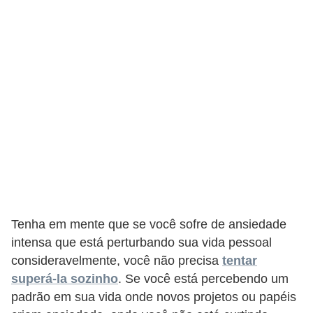
d
e
c
o
n
t
r
o
l
e
Tenha em mente que se você sofre de ansiedade
d
intensa que está perturbando sua vida pessoal
e
consideravelmente, você não precisa
tentar
p
superá-la sozinho
. Se você está percebendo um
o
padrão em sua vida onde novos projetos ou papéis