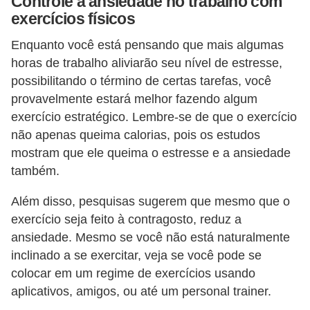
Controle a ansiedade no trabalho com
a
exercícios físicos
b
Enquanto você está pensando que mais algumas
a
horas de trabalho aliviarão seu nível de estresse,
l
possibilitando o término de certas tarefas, você
h
provavelmente estará melhor fazendo algum
o
exercício estratégico. Lembre-se de que o exercício
não apenas queima calorias, pois os estudos
P
mostram que ele queima o estresse e a ansiedade
o
também.
r
t
Além disso, pesquisas sugerem que mesmo que o
exercício seja feito à contragosto, reduz a
a
ansiedade. Mesmo se você não está naturalmente
r
inclinado a se exercitar, veja se você pode se
i
colocar em um regime de exercícios usando
a
aplicativos, amigos, ou até um personal trainer.
1