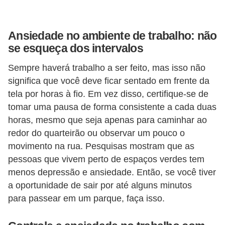
E
M
Ansiedade no ambiente de trabalho: não
se esqueça dos intervalos
o
t
Sempre haverá trabalho a ser feito, mas isso não
i
significa que você deve ficar sentado em frente da
tela por horas à fio. Em vez disso, certifique-se de
v
tomar uma pausa de forma consistente a cada duas
a
horas, mesmo que seja apenas para caminhar ao
ç
redor do quarteirão ou observar um pouco o
ã
movimento na rua. Pesquisas mostram que as
o
pessoas que vivem perto de espaços verdes tem
n
menos depressão e ansiedade. Então, se você tiver
o
a oportunidade de sair por até alguns minutos
para passear em um parque, faça isso.
t
r