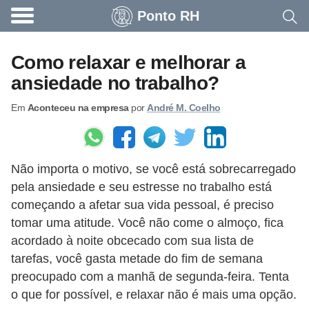
Ponto RH
A
c
Como relaxar e melhorar a
o
ansiedade no trabalho?
n
Em
Aconteceu na empresa
por
André M. Coelho
t
e
c
Não importa o motivo, se você está sobrecarregado
e
pela ansiedade e seu estresse no trabalho está
u
começando a afetar sua vida pessoal, é preciso
n
tomar uma atitude. Você não come o almoço, fica
a
acordado à noite obcecado com sua lista de
e
tarefas, você gasta metade do fim de semana
preocupado com a manhã de segunda-feira. Tenta
m
o que for possível, e relaxar não é mais uma opção.
p