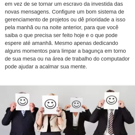
E
em vez de se tornar um escravo da investida das
!
novas mensagens. Configure um bom sistema de
gerenciamento de projetos ou dê prioridade a isso
F
pela manhã ou na noite anterior, para que você
G
saiba o que precisa ser feito hoje e o que pode
T
espere até amanhã. Mesmo apenas dedicando
S
alguns momentos para limpar a bagunça em torno
de sua mesa ou na área de trabalho do computador
L
pode ajudar a acalmar sua mente.
e
g
i
s
l
a
ç
ã