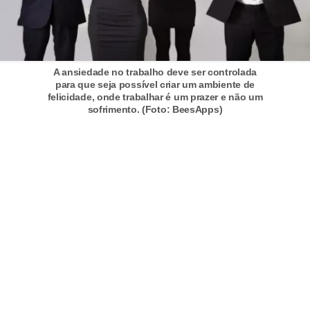
o
t
r
A ansiedade no trabalho deve ser controlada
a
para que seja possível criar um ambiente de
felicidade, onde trabalhar é um prazer e não um
b
sofrimento. (Foto: BeesApps)
a
l
h
i
s
t
a
e
M
T