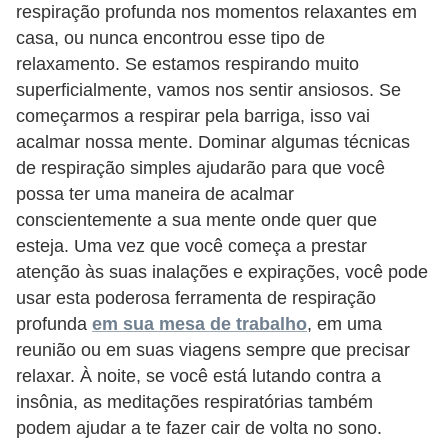
respiração profunda nos momentos relaxantes em
d
casa, ou nunca encontrou esse tipo de
e
relaxamento. Se estamos respirando muito
p
superficialmente, vamos nos sentir ansiosos. Se
o
começarmos a respirar pela barriga, isso vai
n
acalmar nossa mente. Dominar algumas técnicas
t
de respiração simples ajudarão para que você
possa ter uma maneira de acalmar
o
conscientemente a sua mente onde quer que
S
esteja. Uma vez que você começa a prestar
o
atenção às suas inalações e expirações, você pode
f
usar esta poderosa ferramenta de respiração
profunda
em sua mesa de trabalho
, em uma
t
reunião ou em suas viagens sempre que precisar
w
relaxar. À noite, se você está lutando contra a
a
insônia, as meditações respiratórias também
r
podem ajudar a te fazer cair de volta no sono.
e