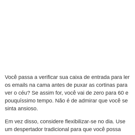
s
C
o
n
t
r
o
l
Você passa a verificar sua caixa de entrada para ler
e
os emails na cama antes de puxar as cortinas para
d
ver o céu? Se assim for, você vai de zero para 60 e
e
pouquíssimo tempo. Não é de admirar que você se
a
sinta ansioso.
c
Em vez disso, considere flexibilizar-se no dia. Use
e
um despertador tradicional para que você possa
s