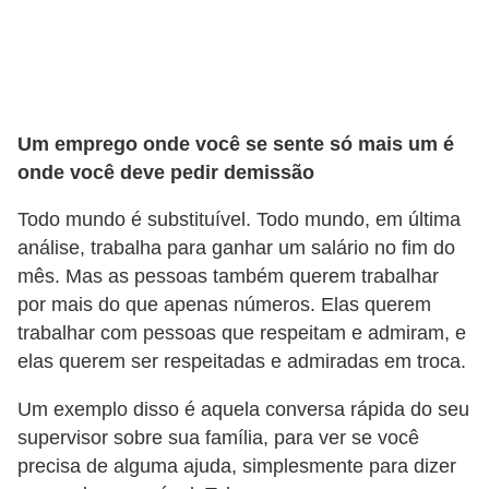
5
1
0
M
Um emprego onde você se sente só mais um é
T
onde você deve pedir demissão
E
Todo mundo é substituível. Todo mundo, em última
R
análise, trabalha para ganhar um salário no fim do
e
mês. Mas as pessoas também querem trabalhar
c
por mais do que apenas números. Elas querem
u
trabalhar com pessoas que respeitam e admiram, e
elas querem ser respeitadas e admiradas em troca.
r
s
Um exemplo disso é aquela conversa rápida do seu
o
supervisor sobre sua família, para ver se você
s
precisa de alguma ajuda, simplesmente para dizer