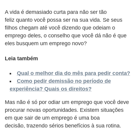
o
n
A vida é demasiado curta para não ser tão
c
feliz quanto você possa ser na sua vida. Se seus
filhos chegam até você dizendo que odeiam o
u
emprego deles, o conselho que você dá não é que
r
eles busquem um emprego novo?
s
o
Leia também
s
Qual o melhor dia do mês para pedir conta?
P
Como pedir demissão no período de
ú
experiência? Quais os direitos?
b
l
Mas não é só por odiar um emprego que você deve
procurar novas oportunidades. Existem situações
i
em que sair de um emprego é uma boa
c
decisão, trazendo sérios benefícios à sua rotina.
o