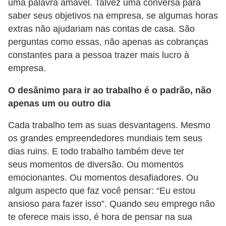
H
uma palavra amável. Talvez uma conversa para
saber seus objetivos na empresa, se algumas horas
u
extras não ajudariam nas contas de casa. São
m
perguntas como essas, não apenas as cobranças
a
constantes para a pessoa trazer mais lucro à
n
empresa.
o
O desânimo para ir ao trabalho é o padrão, não
s
apenas um ou outro dia
R
Cada trabalho tem as suas desvantagens. Mesmo
e
os grandes empreendedores mundiais tem seus
l
dias ruins. E todo trabalho também deve ter
ó
seus momentos de diversão. Ou momentos
g
emocionantes. Ou momentos desafiadores. Ou
i
algum aspecto que faz você pensar: “Eu estou
o
ansioso para fazer isso”. Quando seu emprego não
te oferece mais isso, é hora de pensar na sua
s