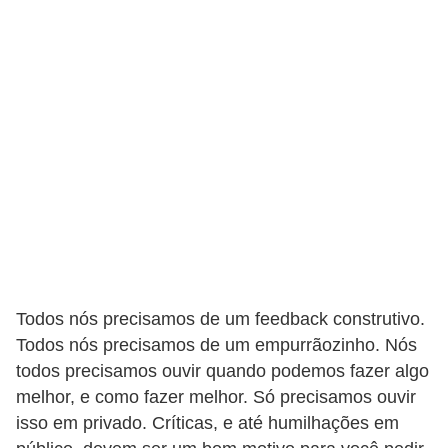
e
a
u
t
ô
n
o
m
o
!
M
Todos nós precisamos de um feedback construtivo.
E
Todos nós precisamos de um empurrãozinho. Nós
I
todos precisamos ouvir quando podemos fazer algo
e
melhor, e como fazer melhor. Só precisamos ouvir
M
isso em privado. Críticas, e até humilhações em