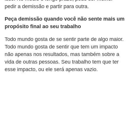
a
pedir a demissão e partir para outra.
b
Peça demissão quando você não sente mais um
a
propósito final ao seu trabalho
l
h
Todo mundo gosta de se sentir parte de algo maior.
o
Todo mundo gosta de sentir que tem um impacto
não apenas nos resultados, mas também sobre a
P
vida de outras pessoas. Seu trabalho tem que ter
o
esse impacto, ou ele será apenas vazio.
r
t
a
r
i
a
1