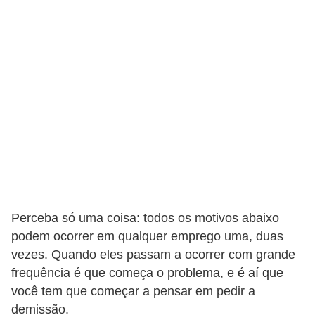
s
C
o
n
t
r
o
l
e
d
Perceba só uma coisa: todos os motivos abaixo
e
podem ocorrer em qualquer emprego uma, duas
a
vezes. Quando eles passam a ocorrer com grande
c
frequência é que começa o problema, e é aí que
e
você tem que começar a pensar em pedir a
s
demissão.