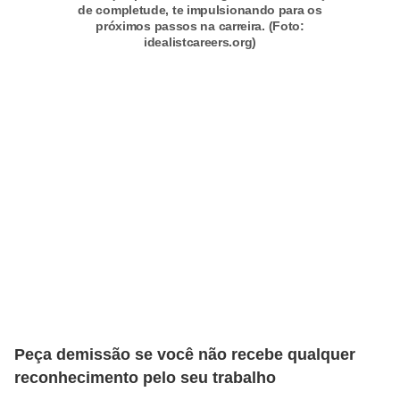
de completude, te impulsionando para os
o
próximos passos na carreira. (Foto:
idealistcareers.org)
t
r
a
b
a
l
h
i
s
t
a
e
Peça demissão se você não recebe qualquer
M
reconhecimento pelo seu trabalho
T