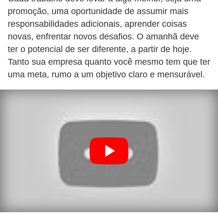
promoção, uma oportunidade de assumir mais
d
responsabilidades adicionais, aprender coisas
e
novas, enfrentar novos desafios. O amanhã deve
c
ter o potencial de ser diferente, a partir de hoje.
o
Tanto sua empresa quanto você mesmo tem que ter
n
uma meta, rumo a um objetivo claro e mensurável.
t
r
o
l
e
d
e
p
o