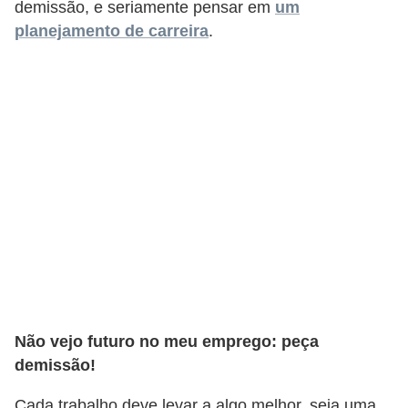
demissão, e seriamente pensar em
um
d
planejamento de carreira
.
e
p
o
n
t
o
S
o
f
t
w
Não vejo futuro no meu emprego: peça
a
demissão!
r
Cada trabalho deve levar a algo melhor, seja uma
e