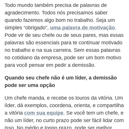
Todo mundo também precisa de palavras de
E
agradecimento. Todos nós precisamos saber
M
quando fazemos algo bom no trabalho. Seja um
simples “obrigado”,
uma palavra de motivação
.
o
Pode vir de seu chefe ou de seus pares, mas essas
t
palavras são essenciais para te continuar motivado
i
no trabalho e na sua carreira. Sem essas palavras
v
no cotidiano da empresa, pode ser um bom motivo
a
para você pensar em pedir a demissão.
ç
Quando seu chefe não é um líder, a demissão
ã
pode ser uma opção
o
n
Um chefe manda, e recebe os louros da vitória. Um
líder, dá exemplos, coordena, orienta, e compartilha
o
a vitória
com sua equipe
. Se você tem um chefe, e
t
não um líder, no curto prazo pode ser fácil lidar com
r
isso. No médio e longo prazo, pode ser melhor