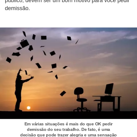
público, devem ser um bom motivo para você pedir
E
demissão.
!
F
G
T
S
L
e
g
i
s
l
a
Em várias situações é mais do que OK pedir
ç
demissão do seu trabalho. De fato, é uma
decisão que pode trazer alegria e uma sensação
ã