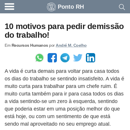
Ponto RH
A
c
10 motivos para pedir demissão
o
do trabalho!
n
Em
Recursos Humanos
por
André M. Coelho
t
e
c
A vida é curta demais para voltar para casa todos
e
os dias do trabalho se sentindo insatisfeito. A vida é
u
muito curta para trabalhar para um chefe ruim. É
n
muito curta também para ir para casa todos os dias
a
a vida sentindo-se um zero à esquerda, sentindo
e
que poderia estar em uma posição melhor do que
está hoje, ou com um sentimento de que está
m
sendo mal aproveitado no seu emprego atual.
p