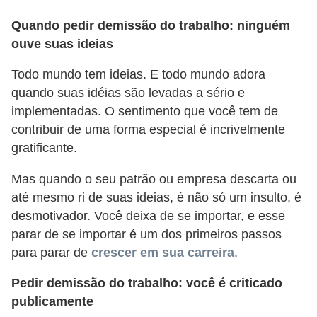
s
Quando pedir demissão do trabalho: ninguém
o
ouve suas ideias
E
Todo mundo tem ideias. E todo mundo adora
m
quando suas idéias são levadas a sério e
p
implementadas. O sentimento que você tem de
r
contribuir de uma forma especial é incrivelmente
gratificante.
e
e
Mas quando o seu patrão ou empresa descarta ou
n
até mesmo ri de suas ideias, é não só um insulto, é
d
desmotivador. Você deixa de se importar, e esse
e
parar de se importar é um dos primeiros passos
para parar de
crescer em sua carreira
.
d
o
Pedir demissão do trabalho: você é criticado
r
publicamente