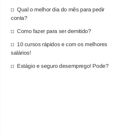
e
Qual o melhor dia do mês para pedir
a
conta?
u
t
Como fazer para ser demitido?
ô
10 cursos rápidos e com os melhores
n
salários!
o
m
Estágio e seguro desemprego! Pode?
o
!
M
E
I
e
M