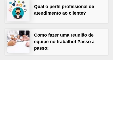
s
Qual o perfil profissional de
C
atendimento ao cliente?
o
n
t
Como fazer uma reunião de
equipe no trabalho! Passo a
r
passo!
o
l
e
d
e
a
c
e
s