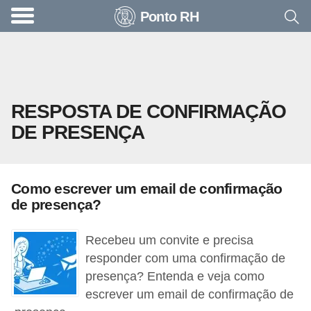
Ponto RH
A
c
o
n
RESPOSTA DE CONFIRMAÇÃO
t
DE PRESENÇA
e
c
e
Como escrever um email de confirmação
u
de presença?
n
a
Recebeu um convite e precisa
e
responder com uma confirmação de
presença? Entenda e veja como
m
escrever um email de confirmação de
p