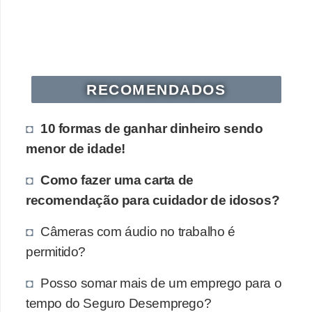
s
o
E
m
RECOMENDADOS
p
r
10 formas de ganhar dinheiro sendo
e
menor de idade!
e
Como fazer uma carta de
n
recomendação para cuidador de idosos?
d
e
Câmeras com áudio no trabalho é
d
permitido?
o
Posso somar mais de um emprego para o
r
tempo do Seguro Desemprego?