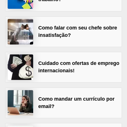
o
n
c
u
Como falar com seu chefe sobre
insatisfação?
r
s
o
s
Cuidado com ofertas de emprego
P
internacionais!
ú
b
l
Como mandar um currículo por
i
email?
c
o