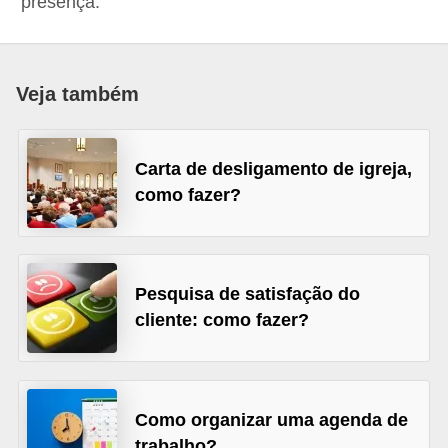
presença.
r
e
s
Veja também
a
B
Carta de desligamento de igreja,
i
como fazer?
o
m
e
t
Pesquisa de satisfação do
cliente: como fazer?
r
i
a
Como organizar uma agenda de
C
trabalho?