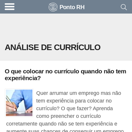
Ponto RH
A
c
o
n
ANÁLISE DE CURRÍCULO
t
e
c
O que colocar no currículo quando não tem
e
experiência?
u
n
Quer arrumar um emprego mas não
a
tem experiência para colocar no
currículo? O que fazer? Aprenda
e
como preencher o currículo
m
corretamente quando não se tem experiência e
p
aumente suas chances de conseguir um emprego.