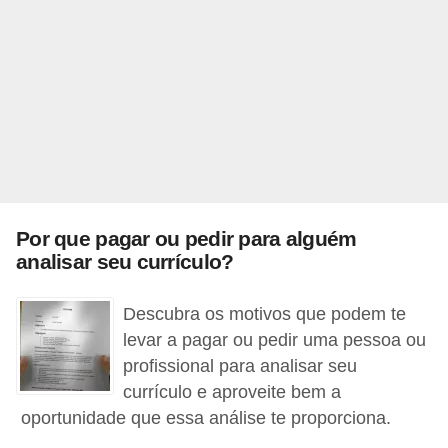
o
n
c
u
r
s
o
s
Por que pagar ou pedir para alguém
P
analisar seu currículo?
ú
b
Descubra os motivos que podem te
l
levar a pagar ou pedir uma pessoa ou
profissional para analisar seu
i
currículo e aproveite bem a
c
oportunidade que essa análise te proporciona.
o