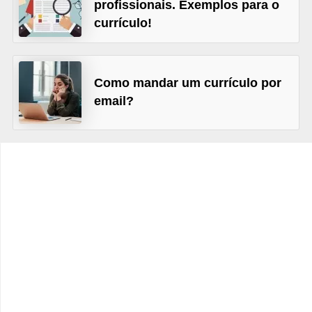
e
profissionais. Exemplos para o
a
currículo!
u
t
Como mandar um currículo por
ô
email?
n
o
m
o
!
M
E
I
e
M