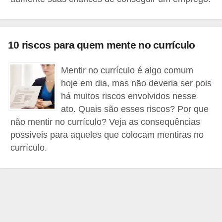
r
e
s
10 riscos para quem mente no currículo
a
Mentir no currículo é algo comum
B
hoje em dia, mas não deveria ser pois
i
há muitos riscos envolvidos nesse
o
ato. Quais são esses riscos? Por que
m
não mentir no currículo? Veja as consequências
e
possíveis para aqueles que colocam mentiras no
t
currículo.
r
i
a
C