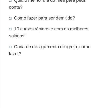
o
conta?
t
Como fazer para ser demitido?
r
a
10 cursos rápidos e com os melhores
b
salários!
a
Carta de desligamento de igreja, como
l
fazer?
h
i
s
t
a
e
M
T