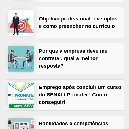
s
o
Objetivo profissional: exemplos
E
e como preencher no currículo
m
p
Por que a empresa deve me
r
contratar, qual a melhor
e
resposta?
e
n
d
Emprego após concluir um curso
do SENAI \ Pronatec! Como
e
conseguir!
d
o
r
Habilidades e competências