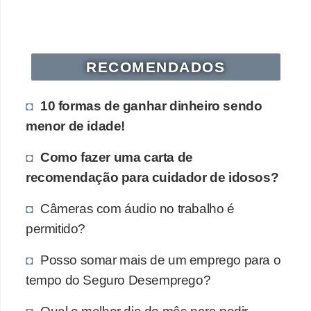
E
!
F
RECOMENDADOS
G
T
10 formas de ganhar dinheiro sendo
S
menor de idade!
L
Como fazer uma carta de
e
recomendação para cuidador de idosos?
g
i
Câmeras com áudio no trabalho é
s
permitido?
l
Posso somar mais de um emprego para o
a
tempo do Seguro Desemprego?
ç
ã
Qual o melhor dia do mês para pedir