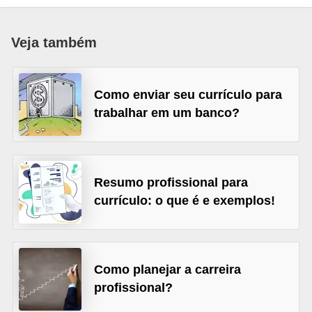
s
C
Veja também
o
n
Como enviar seu currículo para
t
trabalhar em um banco?
r
o
l
e
Resumo profissional para
d
currículo: o que é e exemplos!
e
a
c
Como planejar a carreira
e
profissional?
s